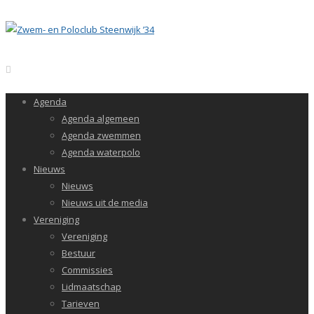
Agenda
Agenda algemeen
Agenda zwemmen
Agenda waterpolo
Nieuws
Nieuws
Nieuws uit de media
Vereniging
Vereniging
Bestuur
Commissies
Lidmaatschap
Tarieven