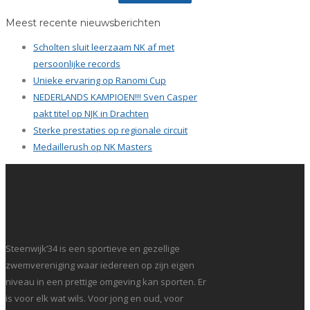
Meest recente nieuwsberichten
Scholten sluit leerzaam NK af met
persoonlijke records
Unieke ervaring op Ranomi Cup
NEDERLANDS KAMPIOEN!!! Sven Casper
pakt titel op NJK in Drachten
Sterke prestaties op regionale circuit
Medaillerush op NK Masters
Steenwijk’34 is een sportieve en gezellige
zwemvereniging waar iedereen op zijn eigen
niveau in een prettige omgeving kan sporten. Er
is voor elk wat wils. Voor jong en oud, voor