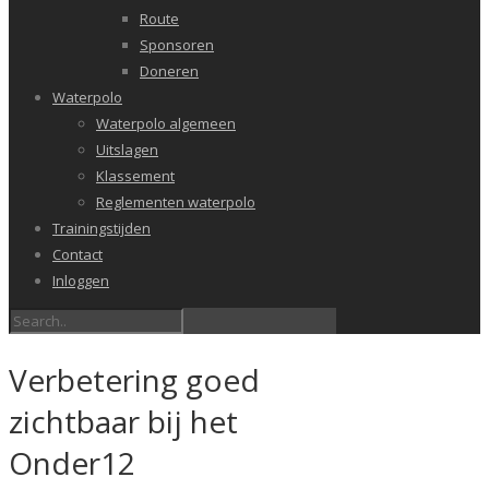
Route
Sponsoren
Doneren
Waterpolo
Waterpolo algemeen
Uitslagen
Klassement
Reglementen waterpolo
Trainingstijden
Contact
Inloggen
Verbetering goed
zichtbaar bij het
Onder12