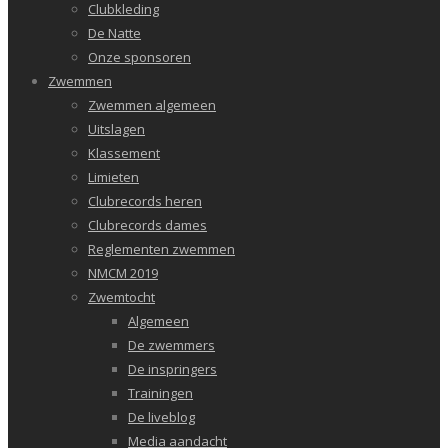
Clubkleding
De Natte
Onze sponsoren
Zwemmen
Zwemmen algemeen
Uitslagen
Klassement
Limieten
Clubrecords heren
Clubrecords dames
Reglementen zwemmen
NMCM 2019
Zwemtocht
Algemeen
De zwemmers
De inspringers
Trainingen
De liveblog
Media aandacht