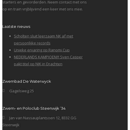
starters en gevorderden. Neem contact met ons
op en train vrijblijvend een keer met ons mee.
Laatste nieuws
Scholten sluit leerzaam NK af met
persoonlijke records
Unieke ervaring op Ranomi Cup
NEDERLANDS KAMPIOEN!!! Sven Casper
pakt titel op NJK in Drachten
Zwembad De Waterwyck
Gagelsweg 25
Zwem- en Poloclub Steenwijk ’34
Jan van Nassauplantsoen 12, 8332 GG
Steenwijk