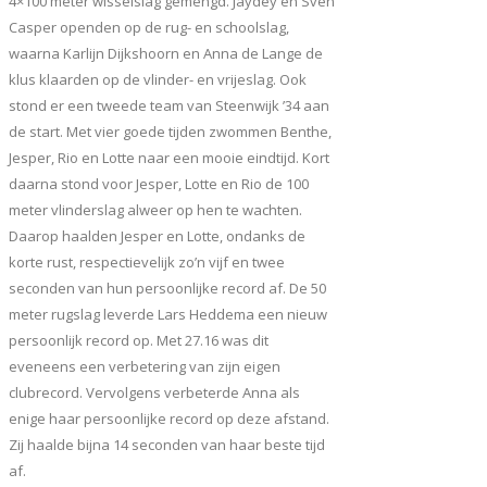
4×100 meter wisselslag gemengd. Jaydey en Sven
Casper openden op de rug- en schoolslag,
waarna Karlijn Dijkshoorn en Anna de Lange de
klus klaarden op de vlinder- en vrijeslag. Ook
stond er een tweede team van Steenwijk ’34 aan
de start. Met vier goede tijden zwommen Benthe,
Jesper, Rio en Lotte naar een mooie eindtijd. Kort
daarna stond voor Jesper, Lotte en Rio de 100
meter vlinderslag alweer op hen te wachten.
Daarop haalden Jesper en Lotte, ondanks de
korte rust, respectievelijk zo’n vijf en twee
seconden van hun persoonlijke record af. De 50
meter rugslag leverde Lars Heddema een nieuw
persoonlijk record op. Met 27.16 was dit
eveneens een verbetering van zijn eigen
clubrecord. Vervolgens verbeterde Anna als
enige haar persoonlijke record op deze afstand.
Zij haalde bijna 14 seconden van haar beste tijd
af.