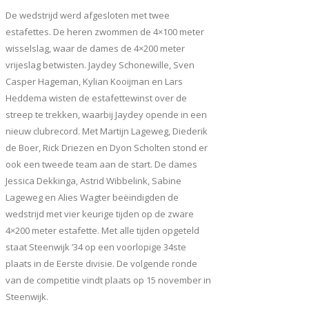
De wedstrijd werd afgesloten met twee
estafettes. De heren zwommen de 4×100 meter
wisselslag, waar de dames de 4×200 meter
vrijeslag betwisten. Jaydey Schonewille, Sven
Casper Hageman, Kylian Kooijman en Lars
Heddema wisten de estafettewinst over de
streep te trekken, waarbij Jaydey opende in een
nieuw clubrecord. Met Martijn Lageweg, Diederik
de Boer, Rick Driezen en Dyon Scholten stond er
ook een tweede team aan de start. De dames
Jessica Dekkinga, Astrid Wibbelink, Sabine
Lageweg en Alies Wagter beëindigden de
wedstrijd met vier keurige tijden op de zware
4×200 meter estafette. Met alle tijden opgeteld
staat Steenwijk ’34 op een voorlopige 34ste
plaats in de Eerste divisie. De volgende ronde
van de competitie vindt plaats op 15 november in
Steenwijk.