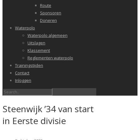
Route
Sponsoren
Doneren
Waterpolo
Waterpolo algemeen
Uitslagen
Klassement
Reglementen waterpolo
Trainingstijden
Contact
Inloggen
Steenwijk ’34 van start
in Eerste divisie