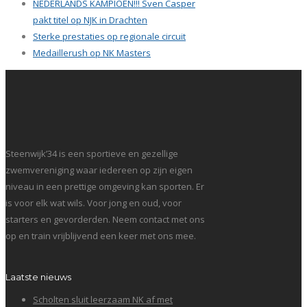
NEDERLANDS KAMPIOEN!!! Sven Casper
pakt titel op NJK in Drachten
Sterke prestaties op regionale circuit
Medaillerush op NK Masters
Steenwijk’34 is een sportieve en gezellige
zwemvereniging waar iedereen op zijn eigen
niveau in een prettige omgeving kan sporten. Er
is voor elk wat wils. Voor jong en oud, voor
starters en gevorderden. Neem contact met ons
op en train vrijblijvend een keer met ons mee.
Laatste nieuws
Scholten sluit leerzaam NK af met