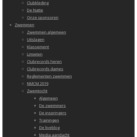
Clubkleding
De Natte
Onze sponsoren
Zwemmen
Zwemmen algemeen
Uitslagen
Klassement
Limieten
Clubrecords heren
Clubrecords dames
Reglementen zwemmen
NMCM 2019
Zwemtocht
Algemeen
De zwemmers
De inspringers
Trainingen
De liveblog
Media aandacht