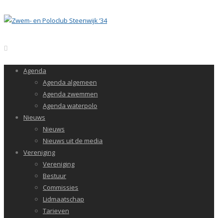
Agenda
Agenda algemeen
Agenda zwemmen
Agenda waterpolo
Nieuws
Nieuws
Nieuws uit de media
Vereniging
Vereniging
Bestuur
Commissies
Lidmaatschap
Tarieven