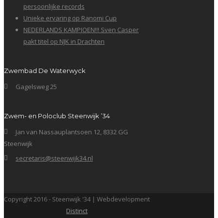
persoonlijke records
Unieke ervaring op Ranomi Cup
NEDERLANDS KAMPIOEN!!! Sven Casper
pakt titel op NJK in Drachten
Zwembad De Waterwyck
Gagelsweg 25
Zwem- en Poloclub Steenwijk ’34
Jan van Nassauplantsoen 12, 8332 GG
Steenwijk
secretaris@steenwijk34.nl
Copyright 2016 - Steenwijk '34 | Webdevelopment
Distinct