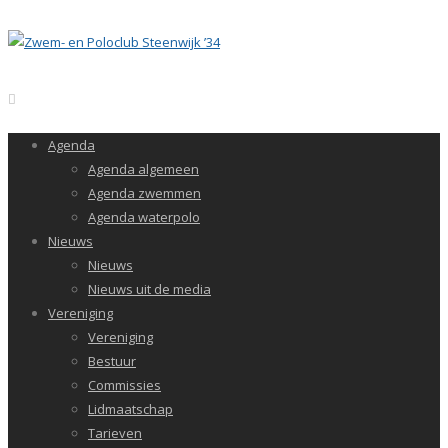
Agenda
Agenda algemeen
Agenda zwemmen
Agenda waterpolo
Nieuws
Nieuws
Nieuws uit de media
Vereniging
Vereniging
Bestuur
Commissies
Lidmaatschap
Tarieven