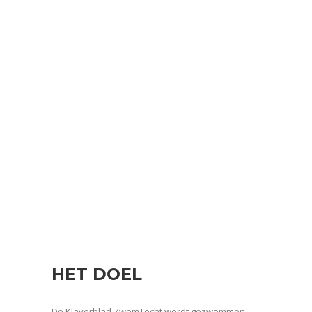
HET DOEL
De Klaverblad ZwemTocht wordt gezwommen