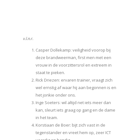
v.l.n.r.
Casper Dollekamp: veiligheid voorop bij
deze brandweerman, first men met een
vrouw in de voorzittersrol en extreem in
staat te pieken.
Rick Driezen: ervaren trainer, vraagt zich
wel ernstig af waar hij aan begonnen is en
het jonkie onder ons.
Inge Soeters: wil altijd net iets meer dan
kan, sleurt iets graag op gang en de dame
in het team.
Korstiaan de Boer: bijt zich vast in de
tegenstander en vreet hem op, zeer ICT