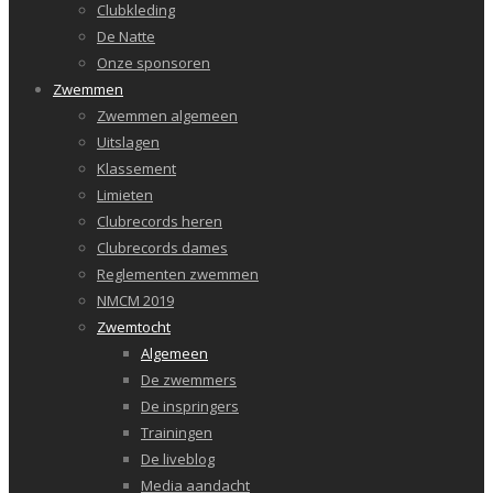
Clubkleding
De Natte
Onze sponsoren
Zwemmen
Zwemmen algemeen
Uitslagen
Klassement
Limieten
Clubrecords heren
Clubrecords dames
Reglementen zwemmen
NMCM 2019
Zwemtocht
Algemeen
De zwemmers
De inspringers
Trainingen
De liveblog
Media aandacht