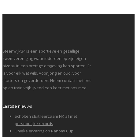
Steenwijk’34 is een sportieve en gezellige
zwemvereniging waar iedereen op zijn eigen
niveau in een prettige omgeving kan sporten. Er
is voor elk wat wils. Voor jong en oud, voor
starters en gevorderden. Neem contact met ons
op en train vrijblijvend een keer met ons mee.
Laatste nieuws
Scholten sluit leerzaam NK af met
persoonlijke records
Unieke ervaring op Ranomi Cup