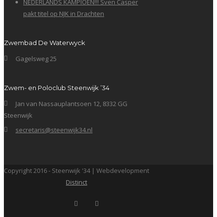
NEDERLANDS KAMPIOEN!!! Sven Casper
pakt titel op NJK in Drachten
Zwembad De Waterwyck
Gagelsweg 25
Zwem- en Poloclub Steenwijk ’34
Jan van Nassauplantsoen 12, 8332 GG
Steenwijk
secretaris@steenwijk34.nl
Copyright 2016 - Steenwijk '34 | Webdevelopment
Distinct