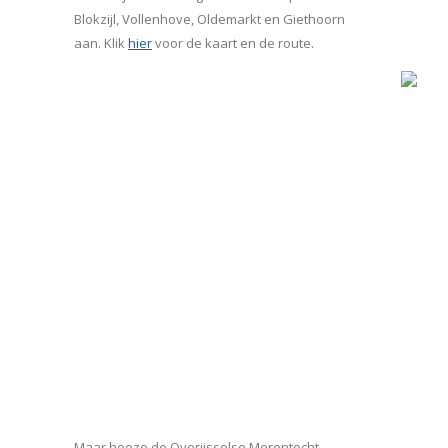
Blokzijl, Vollenhove, Oldemarkt en Giethoorn
aan. Klik
hier
voor de kaart en de route.
Maar hoezo de Overijsselse Merentocht