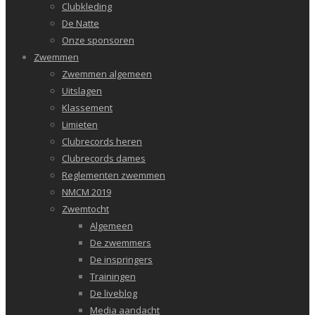
Clubkleding
De Natte
Onze sponsoren
Zwemmen
Zwemmen algemeen
Uitslagen
Klassement
Limieten
Clubrecords heren
Clubrecords dames
Reglementen zwemmen
NMCM 2019
Zwemtocht
Algemeen
De zwemmers
De inspringers
Trainingen
De liveblog
Media aandacht