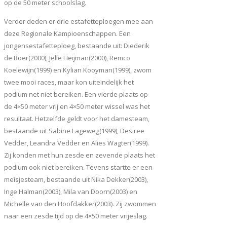
op de 50 meter schoolslag.
Verder deden er drie estafetteploegen mee aan
deze Regionale Kampioenschappen. Een
jongensestafetteploeg, bestaande uit: Diederik
de Boer(2000), Jelle Heijman(2000), Remco
Koelewijn(1999) en Kylian Kooyman(1999), zwom
twee mooi races, maar kon uiteindelijk het
podium net niet bereiken. Een vierde plaats op
de 4×50 meter vrij en 4×50 meter wissel was het
resultaat. Hetzelfde geldt voor het damesteam,
bestaande uit Sabine Lageweg(1999), Desiree
Vedder, Leandra Vedder en Alies Wagter(1999).
Zij konden met hun zesde en zevende plaats het
podium ook niet bereiken. Tevens startte er een
meisjesteam, bestaande uit Nika Dekker(2003),
Inge Halman(2003), Mila van Doorn(2003) en
Michelle van den Hoofdakker(2003). Zij zwommen
naar een zesde tijd op de 4×50 meter vrijeslag.