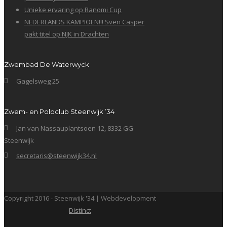
Unieke ervaring op Ranomi Cup
NEDERLANDS KAMPIOEN!!! Sven Casper
pakt titel op NJK in Drachten
Zwembad De Waterwyck
Gagelsweg 25
Zwem- en Poloclub Steenwijk ’34
Jan van Nassauplantsoen 12, 8332 GG
Steenwijk
secretaris@steenwijk34.nl
Copyright 2016 - Steenwijk '34 | Webdevelopment
Distinct