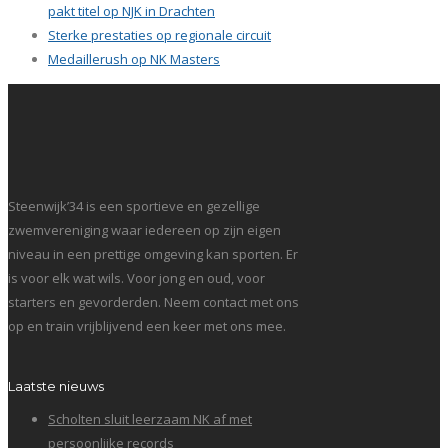
pakt titel op NJK in Drachten
Sterke prestaties op regionale circuit
Medaillerush op NK Masters
Steenwijk’34 is een sportieve en gezellige
zwemvereniging waar iedereen op zijn eigen
niveau in een prettige omgeving kan sporten. Er
is voor elk wat wils. Voor jong en oud, voor
starters en gevorderden. Neem contact met ons
op en train vrijblijvend een keer met ons mee.
Laatste nieuws
Scholten sluit leerzaam NK af met
persoonlijke records