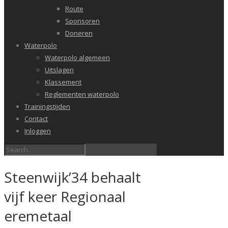
Route
Sponsoren
Doneren
Waterpolo
Waterpolo algemeen
Uitslagen
Klassement
Reglementen waterpolo
Trainingstijden
Contact
Inloggen
Steenwijk’34 behaalt
vijf keer Regionaal
eremetaal