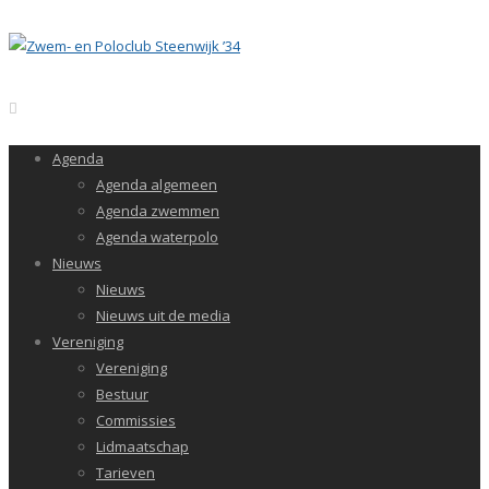
Agenda
Agenda algemeen
Agenda zwemmen
Agenda waterpolo
Nieuws
Nieuws
Nieuws uit de media
Vereniging
Vereniging
Bestuur
Commissies
Lidmaatschap
Tarieven