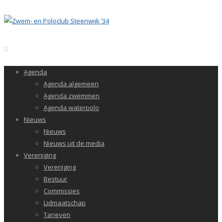
Agenda
Agenda algemeen
Agenda zwemmen
Agenda waterpolo
Nieuws
Nieuws
Nieuws uit de media
Vereniging
Vereniging
Bestuur
Commissies
Lidmaatschap
Tarieven