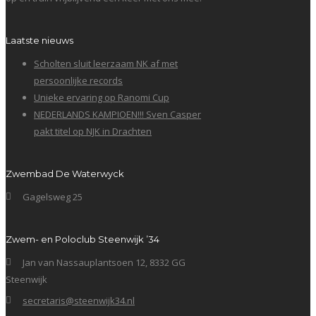
Laatste nieuws
Scholten sluit leerzaam NK af met
persoonlijke records
Unieke ervaring op Ranomi Cup
NEDERLANDS KAMPIOEN!!! Sven Casper
pakt titel op NJK in Drachten
Zwembad De Waterwyck
Gagelsweg 25
Zwem- en Poloclub Steenwijk ’34
Jan van Nassauplantsoen 12, 8332 GG
Steenwijk
secretaris@steenwijk34.nl