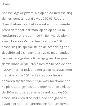
Braad.
Sabine Lageweg werd 12e op de 200m wisselslag
dames Jeugd 2 haar tijd was 2.52,95. Robert
Braad behaalde in het 2e weekend zijn tweede
bronzen medaille ditmaal op de op de 100m
rugslag in een tijd van 1.06,71. Een vierde plek
kwam Leandra Vedder ten deel op de 100m
schoolslag de specialiste op de schoolslag had
dezelfde tijd als nummer 3 1.20,62 maar omdat
het om handgeklokte tijden ging werd ze geen
derde maar vierde. Zusje Desiree behaalde een
1.29,24. Trainer Rick Driezen greep net naast een
medaille op de 200m vrije slag voor heren
senioren zijn tijd van 2.13,45 was goed voor een
4e plek. Zeer gemotiveerd door haar 4e plek op
de 100m schoolslag startte Leandra op de 50m
schoolslag en wist op het einde een gaatje te
slaan met haar concurrentie en haar 34,88 was