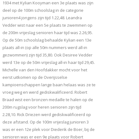
1934 met Kylian Kooyman een 3e plaats was zijn
deel op de 100m schoolslag in de categorie
junioren4 jongens zijn tijd 1.22,48. Leandra
Vedder wist naar een 5e plaats te zwemmen op
de 200m vrijeslag senioren haar tijd was 2.26,95.
Op de 50m schoolslag behaalde Kylian een 13e
plaats all-in (op alle 50m nummers werd all-in
gezwommen) zijn tijd 35,80. Ook Desiree Vedder
werd 13e op de 50m vrijeslag all-in haar tijd 29,45.
Michelle van den Hoofdakker mocht voor het
eerst uitkomen op de Overijsselse
kampioenschappen lange baan helaas was ze te
vroeg weg en werd gediskwalificeerd. Robert
Braad wist een bronzen medaille te halen op de
200m rugslag voor heren senioren zijn tijd
2.28,10. Rick Driezen werd gediskwalificeerd op
deze afstand. Op de 100m vrijeslag junioren 3
was er een 12e plek voor Diederik de Boer, bij de
senioren was er een 9e plaats voor Robert