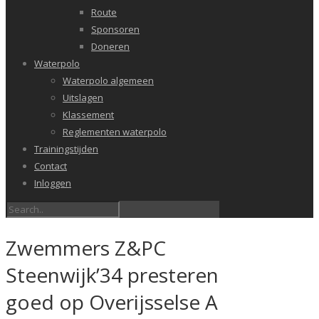
Route
Sponsoren
Doneren
Waterpolo
Waterpolo algemeen
Uitslagen
Klassement
Reglementen waterpolo
Trainingstijden
Contact
Inloggen
Zwemmers Z&PC
Steenwijk’34 presteren
goed op Overijsselse A