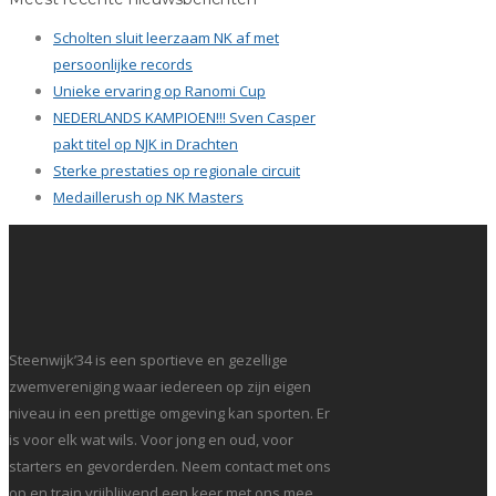
Scholten sluit leerzaam NK af met
persoonlijke records
Unieke ervaring op Ranomi Cup
NEDERLANDS KAMPIOEN!!! Sven Casper
pakt titel op NJK in Drachten
Sterke prestaties op regionale circuit
Medaillerush op NK Masters
Steenwijk’34 is een sportieve en gezellige
zwemvereniging waar iedereen op zijn eigen
niveau in een prettige omgeving kan sporten. Er
is voor elk wat wils. Voor jong en oud, voor
starters en gevorderden. Neem contact met ons
op en train vrijblijvend een keer met ons mee.