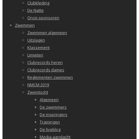
Clubkleding
De Natte
Onze sponsoren
Zwemmen
Zwemmen algemeen
Uitslagen
Klassement
Limieten
Clubrecords heren
Clubrecords dames
Reglementen zwemmen
NMCM 2019
Zwemtocht
Algemeen
De zwemmers
De inspringers
Trainingen
De liveblog
Media aandacht