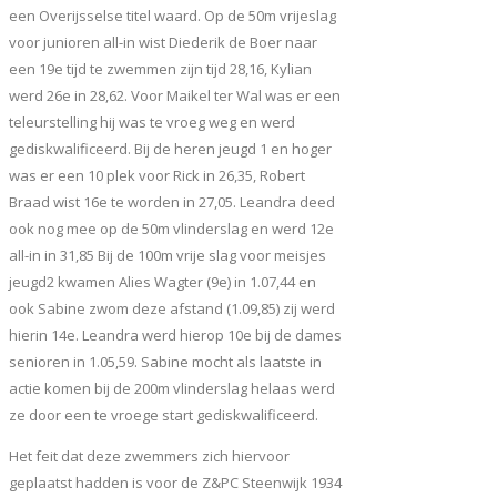
een Overijsselse titel waard. Op de 50m vrijeslag
voor junioren all-in wist Diederik de Boer naar
een 19e tijd te zwemmen zijn tijd 28,16, Kylian
werd 26e in 28,62. Voor Maikel ter Wal was er een
teleurstelling hij was te vroeg weg en werd
gediskwalificeerd. Bij de heren jeugd 1 en hoger
was er een 10 plek voor Rick in 26,35, Robert
Braad wist 16e te worden in 27,05. Leandra deed
ook nog mee op de 50m vlinderslag en werd 12e
all-in in 31,85 Bij de 100m vrije slag voor meisjes
jeugd2 kwamen Alies Wagter (9e) in 1.07,44 en
ook Sabine zwom deze afstand (1.09,85) zij werd
hierin 14e. Leandra werd hierop 10e bij de dames
senioren in 1.05,59. Sabine mocht als laatste in
actie komen bij de 200m vlinderslag helaas werd
ze door een te vroege start gediskwalificeerd.
Het feit dat deze zwemmers zich hiervoor
geplaatst hadden is voor de Z&PC Steenwijk 1934