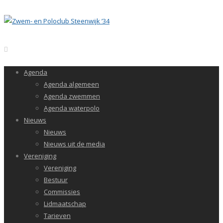
Agenda
Agenda algemeen
Agenda zwemmen
Agenda waterpolo
Nieuws
Nieuws
Nieuws uit de media
Vereniging
Vereniging
Bestuur
Commissies
Lidmaatschap
Tarieven