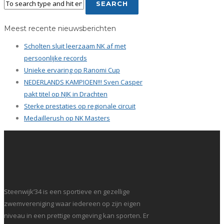
Meest recente nieuwsberichten
Scholten sluit leerzaam NK af met
persoonlijke records
Unieke ervaring op Ranomi Cup
NEDERLANDS KAMPIOEN!!! Sven Casper
pakt titel op NJK in Drachten
Sterke prestaties op regionale circuit
Medaillerush op NK Masters
Steenwijk’34 is een sportieve en gezellige
zwemvereniging waar iedereen op zijn eigen
niveau in een prettige omgeving kan sporten. Er