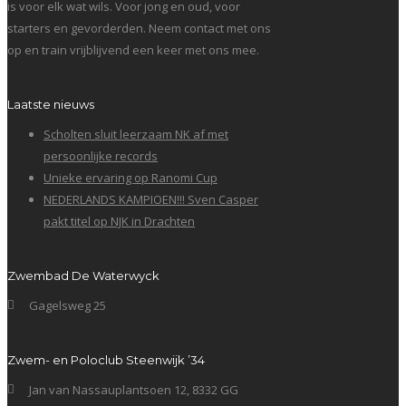
is voor elk wat wils. Voor jong en oud, voor
starters en gevorderden. Neem contact met ons
op en train vrijblijvend een keer met ons mee.
Laatste nieuws
Scholten sluit leerzaam NK af met
persoonlijke records
Unieke ervaring op Ranomi Cup
NEDERLANDS KAMPIOEN!!! Sven Casper
pakt titel op NJK in Drachten
Zwembad De Waterwyck
Gagelsweg 25
Zwem- en Poloclub Steenwijk ’34
Jan van Nassauplantsoen 12, 8332 GG