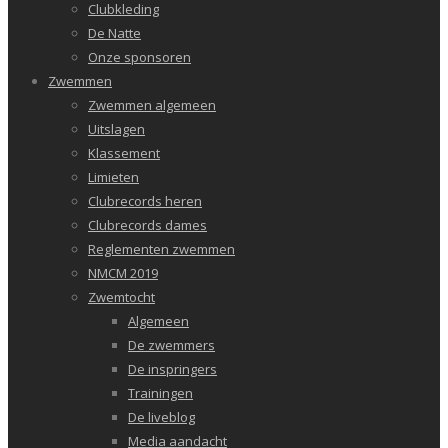
Clubkleding
De Natte
Onze sponsoren
Zwemmen
Zwemmen algemeen
Uitslagen
Klassement
Limieten
Clubrecords heren
Clubrecords dames
Reglementen zwemmen
NMCM 2019
Zwemtocht
Algemeen
De zwemmers
De inspringers
Trainingen
De liveblog
Media aandacht