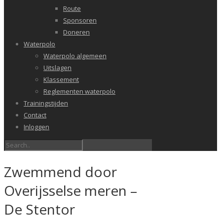
Route
Sponsoren
Doneren
Waterpolo
Waterpolo algemeen
Uitslagen
Klassement
Reglementen waterpolo
Trainingstijden
Contact
Inloggen
Zwemmend door
Overijsselse meren –
De Stentor