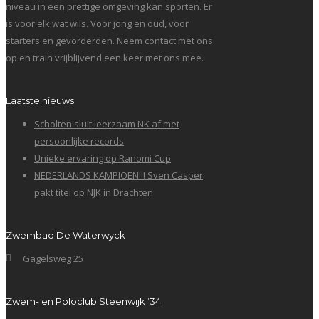
niveau in een prettige omgeving kan sporten. Er
is voor elk wat wils. Voor jong en oud, voor
starters en gevorderden. Neem contact met ons
op en train vrijblijvend een keer met ons mee.
Laatste nieuws
Scholten sluit leerzaam NK af met
persoonlijke records
Unieke ervaring op Ranomi Cup
NEDERLANDS KAMPIOEN!!! Sven Casper
pakt titel op NJK in Drachten
Zwembad De Waterwyck
Gagelsweg 25
Zwem- en Poloclub Steenwijk ’34