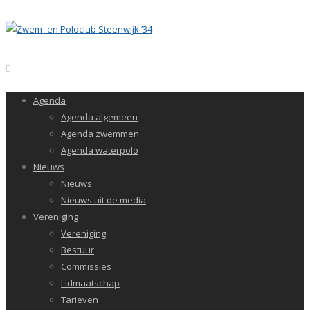
Agenda
Agenda algemeen
Agenda zwemmen
Agenda waterpolo
Nieuws
Nieuws
Nieuws uit de media
Vereniging
Vereniging
Bestuur
Commissies
Lidmaatschap
Tarieven