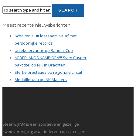
Meest recente nieuwsberichten
Scholten sluit leerzaam NK af met
persoonlijke records
Unieke ervaring op Ranomi Cup
NEDERLANDS KAMPIOEN!!! Sven Casper
pakt titel op NJK in Drachten
Sterke prestaties op regionale circuit
Medaillerush op NK Masters
Steenwijk’34 is een sportieve en gezellige
zwemvereniging waar iedereen op zijn eigen