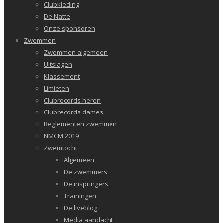
Clubkleding
De Natte
Onze sponsoren
Zwemmen
Zwemmen algemeen
Uitslagen
Klassement
Limieten
Clubrecords heren
Clubrecords dames
Reglementen zwemmen
NMCM 2019
Zwemtocht
Algemeen
De zwemmers
De inspringers
Trainingen
De liveblog
Media aandacht