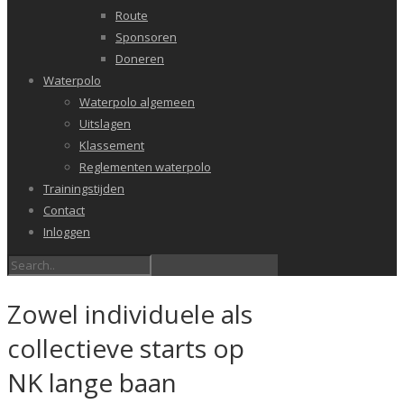
Route
Sponsoren
Doneren
Waterpolo
Waterpolo algemeen
Uitslagen
Klassement
Reglementen waterpolo
Trainingstijden
Contact
Inloggen
Zowel individuele als
collectieve starts op
NK lange baan