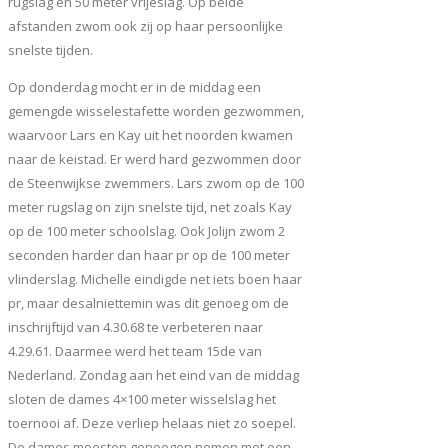
rugslag en 50 meter vrijeslag. Op beide
afstanden zwom ook zij op haar persoonlijke
snelste tijden.
Op donderdag mocht er in de middag een
gemengde wisselestafette worden gezwommen,
waarvoor Lars en Kay uit het noorden kwamen
naar de keistad. Er werd hard gezwommen door
de Steenwijkse zwemmers. Lars zwom op de 100
meter rugslag on zijn snelste tijd, net zoals Kay
op de 100 meter schoolslag. Ook Jolijn zwom 2
seconden harder dan haar pr op de 100 meter
vlinderslag. Michelle eindigde net iets boen haar
pr, maar desalniettemin was dit genoeg om de
inschrijftijd van 4.30.68 te verbeteren naar
4.29.61. Daarmee werd het team 15de van
Nederland. Zondag aan het eind van de middag
sloten de dames 4×100 meter wisselslag het
toernooi af. Deze verliep helaas niet zo soepel.
De dames moesten genoegen nemen met een