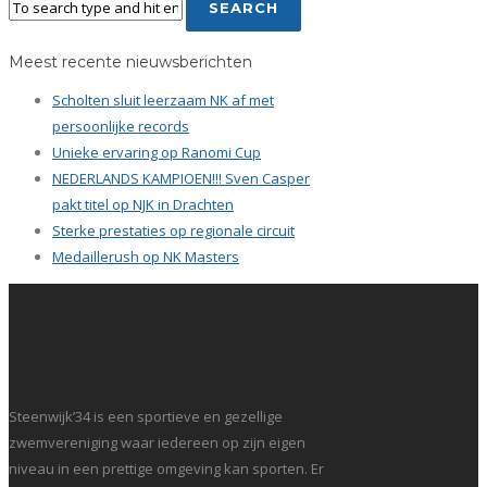
Meest recente nieuwsberichten
Scholten sluit leerzaam NK af met
persoonlijke records
Unieke ervaring op Ranomi Cup
NEDERLANDS KAMPIOEN!!! Sven Casper
pakt titel op NJK in Drachten
Sterke prestaties op regionale circuit
Medaillerush op NK Masters
Steenwijk’34 is een sportieve en gezellige
zwemvereniging waar iedereen op zijn eigen
niveau in een prettige omgeving kan sporten. Er