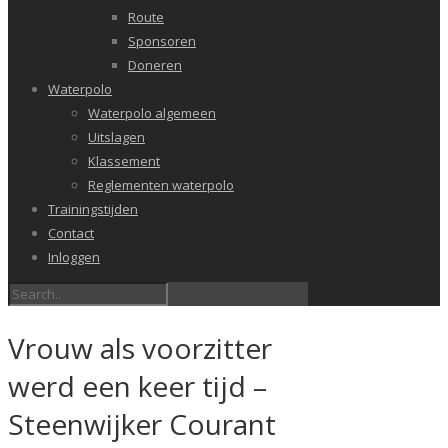
Route
Sponsoren
Doneren
Waterpolo
Waterpolo algemeen
Uitslagen
Klassement
Reglementen waterpolo
Trainingstijden
Contact
Inloggen
Vrouw als voorzitter
werd een keer tijd –
Steenwijker Courant