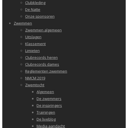
Clubkleding
De Natte
Onze sponsoren
Zwemmen
Zwemmen algemeen
Uitslagen
Klassement
Limieten
Clubrecords heren
Clubrecords dames
Reglementen zwemmen
NMCM 2019
Zwemtocht
Algemeen
De zwemmers
De inspringers
Trainingen
De liveblog
Media aandacht