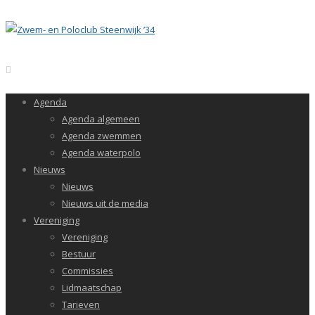
Agenda
Agenda algemeen
Agenda zwemmen
Agenda waterpolo
Nieuws
Nieuws
Nieuws uit de media
Vereniging
Vereniging
Bestuur
Commissies
Lidmaatschap
Tarieven