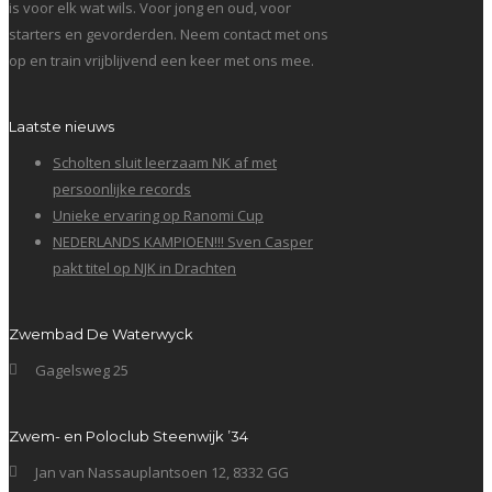
is voor elk wat wils. Voor jong en oud, voor
starters en gevorderden. Neem contact met ons
op en train vrijblijvend een keer met ons mee.
Laatste nieuws
Scholten sluit leerzaam NK af met
persoonlijke records
Unieke ervaring op Ranomi Cup
NEDERLANDS KAMPIOEN!!! Sven Casper
pakt titel op NJK in Drachten
Zwembad De Waterwyck
Gagelsweg 25
Zwem- en Poloclub Steenwijk ’34
Jan van Nassauplantsoen 12, 8332 GG