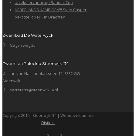
Unieke ervaring op Ranomi Cup
NEDERLANDS KAMPIOEN!!! Sven Casper
pakt titel op NJK in Drachten
Zwembad De Waterwyck
Gagelsweg 25
Zwem- en Poloclub Steenwijk ’34
Jan van Nassauplantsoen 12, 8332 GG
Steenwijk
secretaris@steenwijk34.nl
Copyright 2016 - Steenwijk '34 | Webdevelopment
Distinct