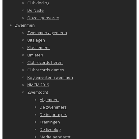
Clubkleding
De Natte
Onze sponsoren
Zwemmen
Zwemmen algemeen
Uitslagen
Klassement
Limieten
Clubrecords heren
Clubrecords dames
Reglementen zwemmen
NMCM 2019
Zwemtocht
Algemeen
De zwemmers
De inspringers
Trainingen
De liveblog
Media aandacht