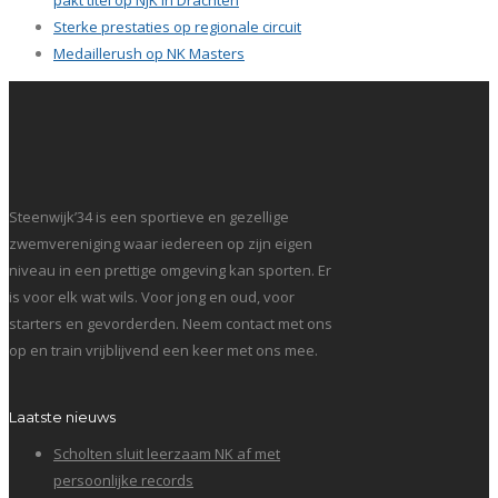
pakt titel op NJK in Drachten
Sterke prestaties op regionale circuit
Medaillerush op NK Masters
Steenwijk’34 is een sportieve en gezellige
zwemvereniging waar iedereen op zijn eigen
niveau in een prettige omgeving kan sporten. Er
is voor elk wat wils. Voor jong en oud, voor
starters en gevorderden. Neem contact met ons
op en train vrijblijvend een keer met ons mee.
Laatste nieuws
Scholten sluit leerzaam NK af met
persoonlijke records