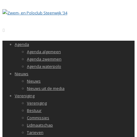
Agenda
Agenda algemeen
Agenda zwemmen
Agenda waterpolo
Nieuws
Nieuws
Nieuws uit de media
Vereniging
Vereniging
Bestuur
Commissies
Lidmaatschap
Tarieven