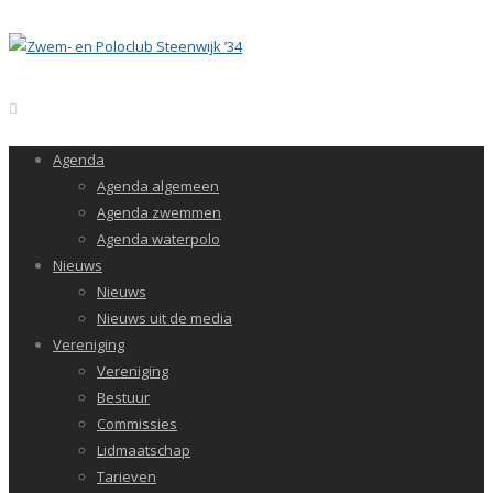
Agenda
Agenda algemeen
Agenda zwemmen
Agenda waterpolo
Nieuws
Nieuws
Nieuws uit de media
Vereniging
Vereniging
Bestuur
Commissies
Lidmaatschap
Tarieven