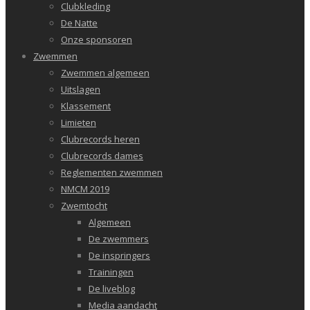
Clubkleding
De Natte
Onze sponsoren
Zwemmen
Zwemmen algemeen
Uitslagen
Klassement
Limieten
Clubrecords heren
Clubrecords dames
Reglementen zwemmen
NMCM 2019
Zwemtocht
Algemeen
De zwemmers
De inspringers
Trainingen
De liveblog
Media aandacht