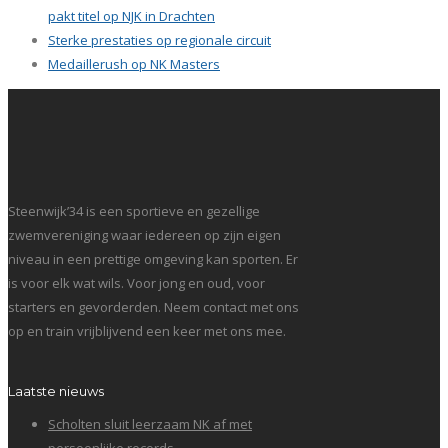
pakt titel op NJK in Drachten
Sterke prestaties op regionale circuit
Medaillerush op NK Masters
Steenwijk’34 is een sportieve en gezellige
zwemvereniging waar iedereen op zijn eigen
niveau in een prettige omgeving kan sporten. Er
is voor elk wat wils. Voor jong en oud, voor
starters en gevorderden. Neem contact met ons
op en train vrijblijvend een keer met ons mee.
Laatste nieuws
Scholten sluit leerzaam NK af met