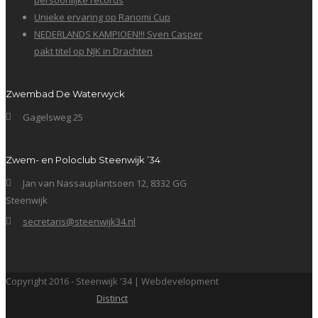
persoonlijke records
Unieke ervaring op Ranomi Cup
NEDERLANDS KAMPIOEN!!! Sven Casper
pakt titel op NJK in Drachten
Zwembad De Waterwyck
Gagelsweg 25
Zwem- en Poloclub Steenwijk ’34
Jan van Nassauplantsoen 12, 8332 GG
Steenwijk
secretaris@steenwijk34.nl
Copyright 2016 - Steenwijk '34 | Webdevelopment
Distinct