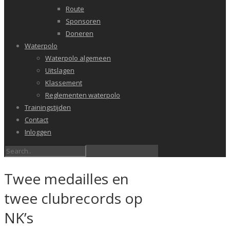
Route
Sponsoren
Doneren
Waterpolo
Waterpolo algemeen
Uitslagen
Klassement
Reglementen waterpolo
Trainingstijden
Contact
Inloggen
Twee medailles en
twee clubrecords op
NK’s