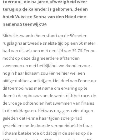
toernooi, die na jaren afwezigheid weer
terug op de kalender is gekomen, deden
Aniek Vuist en Senna van den Hoed mee
namens Steenwijk’34.
Michelle zwom in Amersfoort op de 50 meter
rugslag haar tweede snelste tijd op een 50 meter
bad van dit seizoen met een tijd van 32.76. Fenne
mocht op deze dag meerdere afstanden
zwemmen en met het NJK het weekend ervoor
nog in haar lichaam zou Fenne hier wel een
pittige dobber aan krijgen. Het doel van Fenne op
dit toernooi was met name om ervaring op te
doen in de opbouw van de wedstrijd: het racen in
de vroege ochtend en het zwemmen van finales
in de middaguren. Het was nog geen vier dagen
geleden dat Fenne haar tijden scherp had
gesteld en mede door de vermoeidheid in haar
lichaam betekende dit dat zij in de series op de