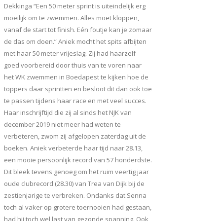
Dekkinga “Een 50 meter sprint is uiteindelijk erg
moeilijk om te zwemmen. Alles moet kloppen,
vanaf de start tot finish. Eén foutje kan je zomaar
de das om doen.” Aniek mocht het spits afbijten
met haar 50 meter vrijeslag. Zij had haarzelf
goed voorbereid door thuis van te voren naar
het WK zwemmen in Boedapest te kijken hoe de
toppers daar sprintten en besloot dit dan ook toe
te passen tijdens haar race en met veel succes.
Haar inschrijftijd die zij al sinds het NJK van
december 2019 niet meer had weten te
verbeteren, zwom zij afgelopen zaterdag uit de
boeken. Aniek verbeterde haar tijd naar 28.13,
een mooie persoonlijk record van 57 honderdste.
Dit bleek tevens genoeg om het ruim veertig jaar
oude clubrecord (28.30) van Trea van Dijk bij de
zestienjarige te verbreken. Ondanks dat Senna
toch al vaker op grotere toernooien had gestaan,
had hij toch wel last van gezonde spanning. Ook