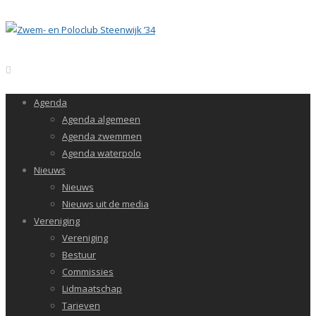
Agenda
Agenda algemeen
Agenda zwemmen
Agenda waterpolo
Nieuws
Nieuws
Nieuws uit de media
Vereniging
Vereniging
Bestuur
Commissies
Lidmaatschap
Tarieven