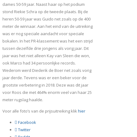
dames 50-59 jaar. Naast haar op het podium
stond Riekie Schra op de tweede plaats. Bij de
heren 50-59 jaar was Guido net zoals op de 400
meter de winnaar. Aan het eind van de uitreiking
was er nog speciale aandacht voor speciale
bokalen. In het PR-klassement was het een strijd
tussen dezelfde drie jongens als vorig jaar. Dit
jaar was het niet alleen Kay van Sleen die won,
ook Marco had 34 persoonlijke records.
Wederom werd Diederik de Boer net zoals vorig
jaar derde. Tevens was er een beker voor de
grootste verbetering in 2018. Deze was dit jaar
voor Roos die met 464% enorm veel van haar 25
meter rugslag haalde.
Voor alle foto’s van de prijsuitreiking klik
hier
Facebook
Twitter