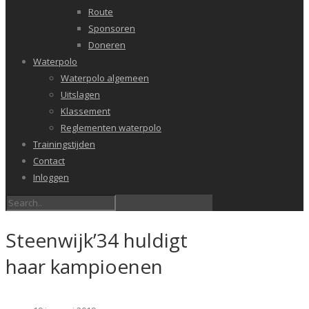
Route
Sponsoren
Doneren
Waterpolo
Waterpolo algemeen
Uitslagen
Klassement
Reglementen waterpolo
Trainingstijden
Contact
Inloggen
Steenwijk’34 huldigt
haar kampioenen