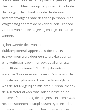
bokaal naar huis nemen. Kylian Kooijman en Jelle
Heijman mochten mee op het podium. Ook bij de
dames ging de bokaal voor de derde keer
achtereenvolgens naar dezelfde persoon. Alies
Wagter mag daarom de beker houden. Dit deed
ze door van Sabine Lageweg en Inge Halman te
winnen.
Bij het tweede deel van de
clubkampioenschappen 2018, die in 2019
gezwommen werd door een te drukke agenda
eind vorig jaar, zwommen ook de allerjongste
mee. Bij de minioren 1, 2 en 3 bij de meisjes
waren er 3 winnaressen. Jasmijn Zijlstra won de
jongste leeftijdsklasse. Haar zus Roos Zijlstra
was de gelukkige bij de minioren 2. Aisha, die ook
de 400 meter al won, was ook de beste op de
kortere afstanden. Bij de jongens minioren 4 was
het een spannende strijd tussen Dyon en Felix.
Laatstgenoemde wist aan het langste eind te