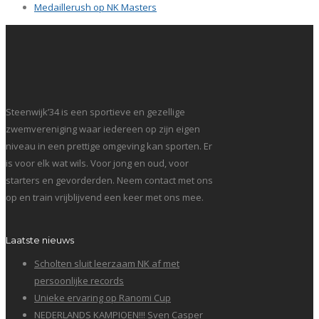
Medaillerush op NK Masters
Steenwijk’34 is een sportieve en gezellige
zwemvereniging waar iedereen op zijn eigen
niveau in een prettige omgeving kan sporten. Er
is voor elk wat wils. Voor jong en oud, voor
starters en gevorderden. Neem contact met ons
op en train vrijblijvend een keer met ons mee.
Laatste nieuws
Scholten sluit leerzaam NK af met
persoonlijke records
Unieke ervaring op Ranomi Cup
NEDERLANDS KAMPIOEN!!! Sven Casper