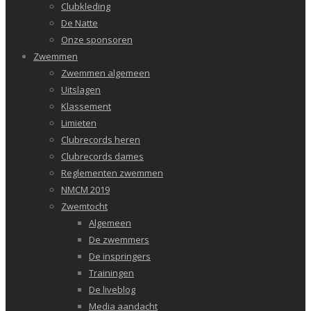
Clubkleding
De Natte
Onze sponsoren
Zwemmen
Zwemmen algemeen
Uitslagen
Klassement
Limieten
Clubrecords heren
Clubrecords dames
Reglementen zwemmen
NMCM 2019
Zwemtocht
Algemeen
De zwemmers
De inspringers
Trainingen
De liveblog
Media aandacht