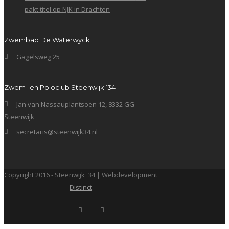
pakt titel op NJK in Drachten
Zwembad De Waterwyck
Gagelsweg 25
Zwem- en Poloclub Steenwijk ’34
Jan van Nassauplantsoen 12, 8332 GG
Steenwijk
secretaris@steenwijk34.nl
Copyright 2016 - Steenwijk '34 | Webdevelopment
Distinct