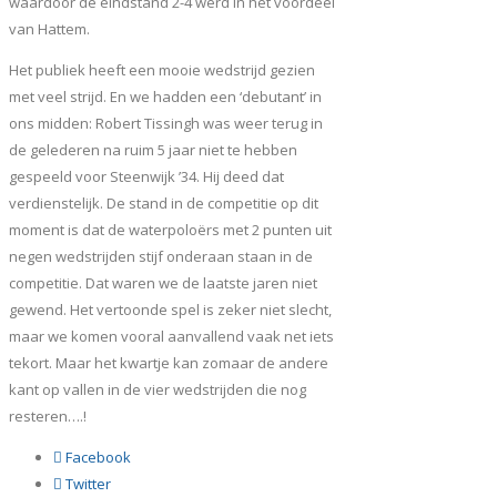
waardoor de eindstand 2-4 werd in het voordeel
van Hattem.
Het publiek heeft een mooie wedstrijd gezien
met veel strijd. En we hadden een ‘debutant’ in
ons midden: Robert Tissingh was weer terug in
de gelederen na ruim 5 jaar niet te hebben
gespeeld voor Steenwijk ’34. Hij deed dat
verdienstelijk. De stand in de competitie op dit
moment is dat de waterpoloërs met 2 punten uit
negen wedstrijden stijf onderaan staan in de
competitie. Dat waren we de laatste jaren niet
gewend. Het vertoonde spel is zeker niet slecht,
maar we komen vooral aanvallend vaak net iets
tekort. Maar het kwartje kan zomaar de andere
kant op vallen in de vier wedstrijden die nog
resteren….!
Facebook
Twitter