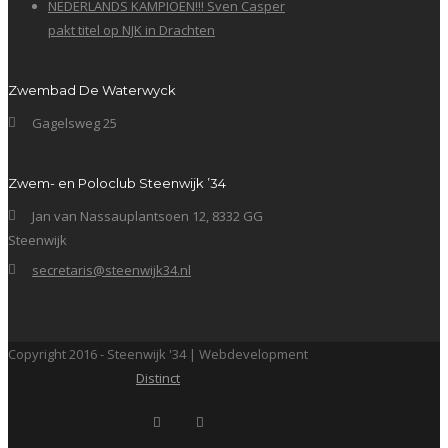
NEDERLANDS KAMPIOEN!!! Sven Casper
pakt titel op NJK in Drachten
Zwembad De Waterwyck
Gagelsweg 25
Zwem- en Poloclub Steenwijk ’34
Jan van Nassauplantsoen 12, 8332 GG
Steenwijk
secretaris@steenwijk34.nl
Copyright 2016 - Steenwijk '34 | Webdevelopment
Distinct