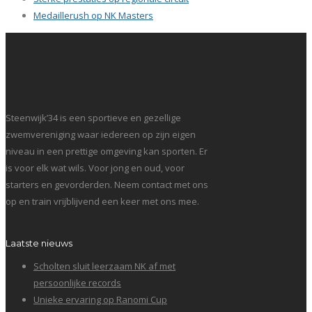
Medaillerush op NK Masters
Steenwijk’34 is een sportieve en gezellige
zwemvereniging waar iedereen op zijn eigen
niveau in een prettige omgeving kan sporten. Er
is voor elk wat wils. Voor jong en oud, voor
starters en gevorderden. Neem contact met ons
op en train vrijblijvend een keer met ons mee.
Laatste nieuws
Scholten sluit leerzaam NK af met
persoonlijke records
Unieke ervaring op Ranomi Cup