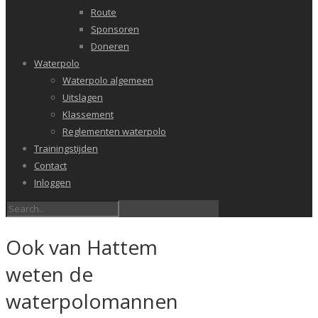
Route
Sponsoren
Doneren
Waterpolo
Waterpolo algemeen
Uitslagen
Klassement
Reglementen waterpolo
Trainingstijden
Contact
Inloggen
Ook van Hattem
weten de
waterpolomannen