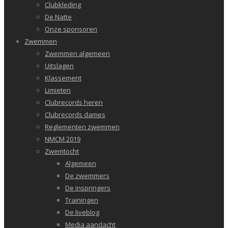
Clubkleding
De Natte
Onze sponsoren
Zwemmen
Zwemmen algemeen
Uitslagen
Klassement
Limieten
Clubrecords heren
Clubrecords dames
Reglementen zwemmen
NMCM 2019
Zwemtocht
Algemeen
De zwemmers
De inspringers
Trainingen
De liveblog
Media aandacht