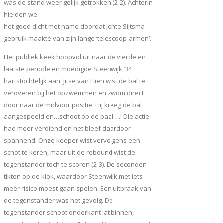
was de stand weer gelijk getrokken (2-2). Achterin
hielden we
het goed dicht met name doordat Jente Sijtsma
gebruik maakte van zijn lange ‘telescoop-armen’.
Het publiek keek hoopvol uit naar de vierde en
laatste periode en moedigde Steenwijk ’34
hartstochtelijk aan. Jitse van Hien wist de bal te
veroveren bij het opzwemmen en zwom direct
door naar de midvoor positie. Hij kreeg de bal
aangespeeld en…schoot op de paal….! Die actie
had meer verdiend en het bleef daardoor
spannend. Onze keeper wist vervolgens een
schot te keren, maar uit de rebound wist de
tegenstander toch te scoren (2-3). De seconden
tikten op de klok, waardoor Steenwijk met iets
meer risico moest gaan spelen. Een uitbraak van
de tegenstander was het gevolg. De
tegenstander schoot onderkant lat binnen,