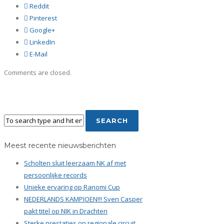
Reddit
Pinterest
Google+
LinkedIn
E-Mail
Comments are closed.
Meest recente nieuwsberichten
Scholten sluit leerzaam NK af met
persoonlijke records
Unieke ervaring op Ranomi Cup
NEDERLANDS KAMPIOEN!!! Sven Casper
pakt titel op NJK in Drachten
Sterke prestaties op regionale circuit