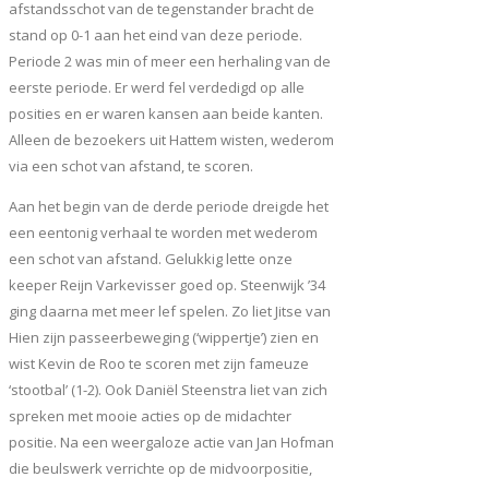
afstandsschot van de tegenstander bracht de
stand op 0-1 aan het eind van deze periode.
Periode 2 was min of meer een herhaling van de
eerste periode. Er werd fel verdedigd op alle
posities en er waren kansen aan beide kanten.
Alleen de bezoekers uit Hattem wisten, wederom
via een schot van afstand, te scoren.
Aan het begin van de derde periode dreigde het
een eentonig verhaal te worden met wederom
een schot van afstand. Gelukkig lette onze
keeper Reijn Varkevisser goed op. Steenwijk ’34
ging daarna met meer lef spelen. Zo liet Jitse van
Hien zijn passeerbeweging (‘wippertje’) zien en
wist Kevin de Roo te scoren met zijn fameuze
‘stootbal’ (1-2). Ook Daniël Steenstra liet van zich
spreken met mooie acties op de midachter
positie. Na een weergaloze actie van Jan Hofman
die beulswerk verrichte op de midvoorpositie,