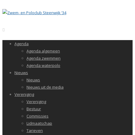
Agenda
Agenda algemeen
Agenda zwemmen
Agenda waterpolo
Nieuws
Nieuws
Nieuws uit de media
Vereniging
Vereniging
Bestuur
Commissies
Lidmaatschap
Tarieven