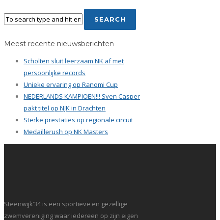
Meest recente nieuwsberichten
Scholten sluit leerzaam NK af met
persoonlijke records
Unieke ervaring op Ranomi Cup
NEDERLANDS KAMPIOEN!!! Sven Casper
pakt titel op NJK in Drachten
Sterke prestaties op regionale circuit
Medaillerush op NK Masters
Steenwijk’34 is een sportieve en gezellige
zwemvereniging waar iedereen op zijn eigen