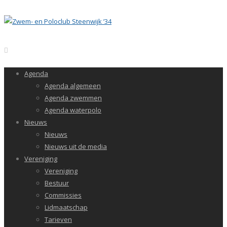
Agenda
Agenda algemeen
Agenda zwemmen
Agenda waterpolo
Nieuws
Nieuws
Nieuws uit de media
Vereniging
Vereniging
Bestuur
Commissies
Lidmaatschap
Tarieven