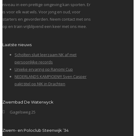
niveau in een prettige omgeving kan sporten. Er
is voor elk wat wils. Voor jong en oud, voor
starters en gevorderden. Neem contact met ons
op en train vrijblijvend een keer met ons mee.
Laatste nieuws
Scholten sluit leerzaam NK af met
persoonlijke records
Unieke ervaring op Ranomi Cup
NEDERLANDS KAMPIOEN!!! Sven Casper
pakt titel op NJK in Drachten
Zwembad De Waterwyck
Gagelsweg 25
Zwem- en Poloclub Steenwijk ’34