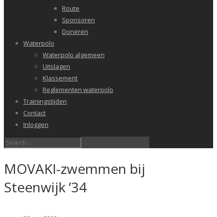
Route
Sponsoren
Doneren
Waterpolo
Waterpolo algemeen
Uitslagen
Klassement
Reglementen waterpolo
Trainingstijden
Contact
Inloggen
MOVAKI-zwemmen bij
Steenwijk ’34