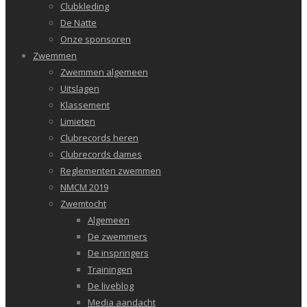
Clubkleding
De Natte
Onze sponsoren
Zwemmen
Zwemmen algemeen
Uitslagen
Klassement
Limieten
Clubrecords heren
Clubrecords dames
Reglementen zwemmen
NMCM 2019
Zwemtocht
Algemeen
De zwemmers
De inspringers
Trainingen
De liveblog
Media aandacht