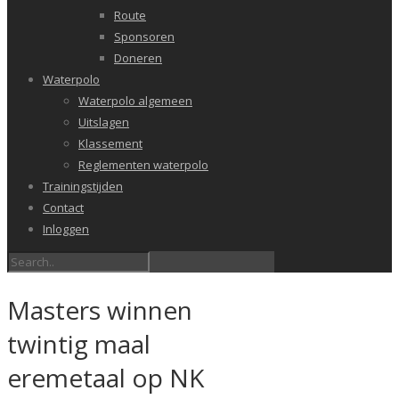
Route
Sponsoren
Doneren
Waterpolo
Waterpolo algemeen
Uitslagen
Klassement
Reglementen waterpolo
Trainingstijden
Contact
Inloggen
Masters winnen
twintig maal
eremetaal op NK