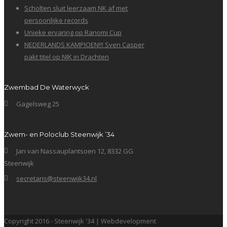
Scholten sluit leerzaam NK af met
persoonlijke records
Unieke ervaring op Ranomi Cup
NEDERLANDS KAMPIOEN!!! Sven Casper
pakt titel op NJK in Drachten
Zwembad De Waterwyck
Gagelsweg 25
Zwem- en Poloclub Steenwijk ’34
Jan van Nassauplantsoen 12, 8332 GG
Steenwijk
secretaris@steenwijk34.nl
Copyright 2016 - Steenwijk '34 | Webdevelopment