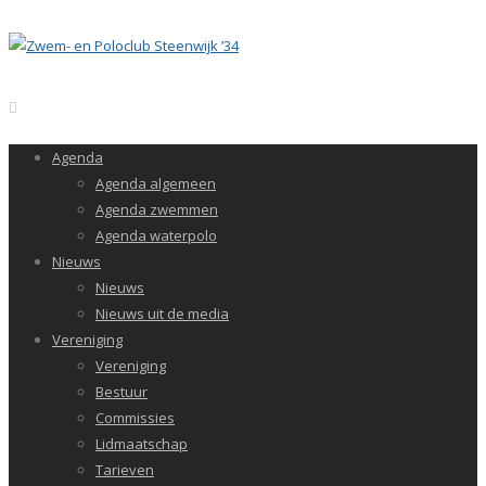
Agenda
Agenda algemeen
Agenda zwemmen
Agenda waterpolo
Nieuws
Nieuws
Nieuws uit de media
Vereniging
Vereniging
Bestuur
Commissies
Lidmaatschap
Tarieven