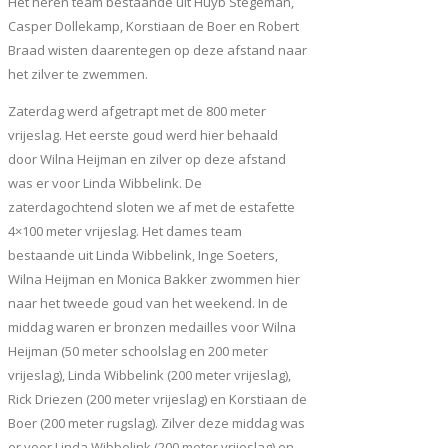
Het heren team bestaande uit Huyb Stegeman,
Casper Dollekamp, Korstiaan de Boer en Robert
Braad wisten daarentegen op deze afstand naar
het zilver te zwemmen.
Zaterdag werd afgetrapt met de 800 meter
vrijeslag. Het eerste goud werd hier behaald
door Wilna Heijman en zilver op deze afstand
was er voor Linda Wibbelink. De
zaterdagochtend sloten we af met de estafette
4×100 meter vrijeslag. Het dames team
bestaande uit Linda Wibbelink, Inge Soeters,
Wilna Heijman en Monica Bakker zwommen hier
naar het tweede goud van het weekend. In de
middag waren er bronzen medailles voor Wilna
Heijman (50 meter schoolslag en 200 meter
vrijeslag), Linda Wibbelink (200 meter vrijeslag),
Rick Driezen (200 meter vrijeslag) en Korstiaan de
Boer (200 meter rugslag). Zilver deze middag was
er voor Linda Wibbelink (200 meter vrijeslag) en