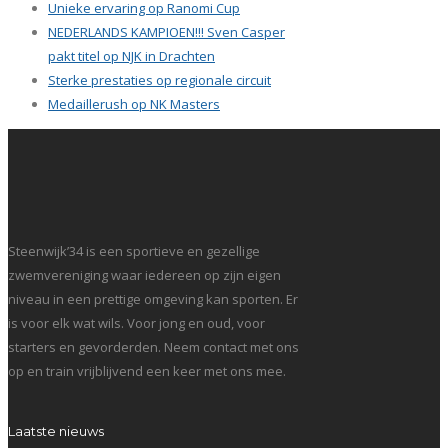
Unieke ervaring op Ranomi Cup
NEDERLANDS KAMPIOEN!!! Sven Casper
pakt titel op NJK in Drachten
Sterke prestaties op regionale circuit
Medaillerush op NK Masters
Steenwijk’34 is een sportieve en gezellige
zwemvereniging waar iedereen op zijn eigen
niveau in een prettige omgeving kan sporten. Er
is voor elk wat wils. Voor jong en oud, voor
starters en gevorderden. Neem contact met ons
op en train vrijblijvend een keer met ons mee.
Laatste nieuws