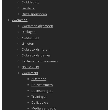
Clubkleding
De Natte
Onze sponsoren
Zwemmen
Zwemmen algemeen
Uitslagen
Klassement
Limieten
Clubrecords heren
Clubrecords dames
Reglementen zwemmen
NMCM 2019
Zwemtocht
Algemeen
De zwemmers
De inspringers
Trainingen
De liveblog
Media aandacht