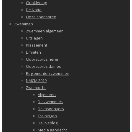
Clubkleding
De Natte
Onze sponsoren
Zwemmen
Zwemmen algemeen
Uitslagen
Klassement
Limieten
Clubrecords heren
Clubrecords dames
Reglementen zwemmen
NMCM 2019
Zwemtocht
Algemeen
De zwemmers
De inspringers
Trainingen
De liveblog
Media aandacht