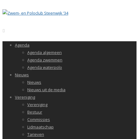
Agenda
Agenda algemeen
Agenda zwemmen
Agenda waterpolo
Nieuws
Nieuws
Nieuws uit de media
Vereniging
Vereniging
Bestuur
Commissies
Lidmaatschap
Tarieven