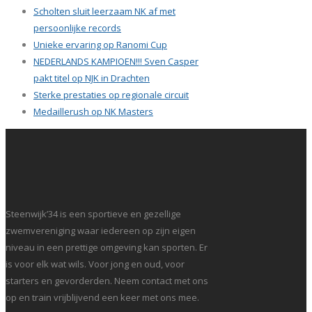
Scholten sluit leerzaam NK af met
persoonlijke records
Unieke ervaring op Ranomi Cup
NEDERLANDS KAMPIOEN!!! Sven Casper
pakt titel op NJK in Drachten
Sterke prestaties op regionale circuit
Medaillerush op NK Masters
Steenwijk’34 is een sportieve en gezellige
zwemvereniging waar iedereen op zijn eigen
niveau in een prettige omgeving kan sporten. Er
is voor elk wat wils. Voor jong en oud, voor
starters en gevorderden. Neem contact met ons
op en train vrijblijvend een keer met ons mee.