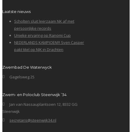
Laatste nieuws
Scholten sluit leerzaam NK af met
persoonlijke records
Unieke ervaring op Ranomi Cup
NEDERLANDS KAMPIOEN!!! Sven Casper
pakt titel op NJK in Drachten
Zwembad De Waterwyck
Gagelsweg 25
Zwem- en Poloclub Steenwijk ’34
Jan van Nassauplantsoen 12, 8332 GG
Steenwijk
secretaris@steenwijk34.nl