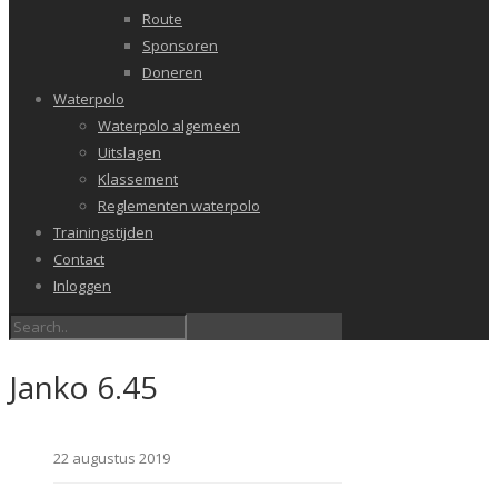
Route
Sponsoren
Doneren
Waterpolo
Waterpolo algemeen
Uitslagen
Klassement
Reglementen waterpolo
Trainingstijden
Contact
Inloggen
Janko 6.45
22 augustus 2019