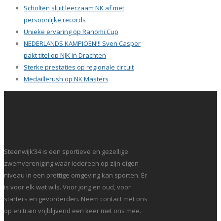
Scholten sluit leerzaam NK af met
persoonlijke records
Unieke ervaring op Ranomi Cup
NEDERLANDS KAMPIOEN!!! Sven Casper
pakt titel op NJK in Drachten
Sterke prestaties op regionale circuit
Medaillerush op NK Masters
Steenwijk’34 is een sportieve en gezellige
zwemvereniging waar iedereen op zijn eigen
niveau in een prettige omgeving kan sporten. Er
is voor elk wat wils. Voor jong en oud, voor
starters en gevorderden. Neem contact met ons
op en train vrijblijvend een keer met ons mee.