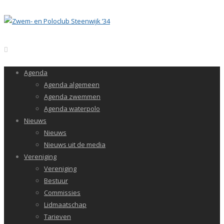
Agenda
Agenda algemeen
Agenda zwemmen
Agenda waterpolo
Nieuws
Nieuws
Nieuws uit de media
Vereniging
Vereniging
Bestuur
Commissies
Lidmaatschap
Tarieven