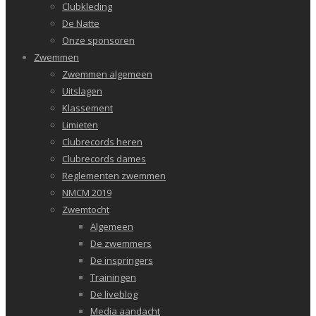
Clubkleding
De Natte
Onze sponsoren
Zwemmen
Zwemmen algemeen
Uitslagen
Klassement
Limieten
Clubrecords heren
Clubrecords dames
Reglementen zwemmen
NMCM 2019
Zwemtocht
Algemeen
De zwemmers
De inspringers
Trainingen
De liveblog
Media aandacht