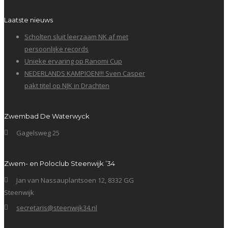
Laatste nieuws
Scholten sluit leerzaam NK af met
persoonlijke records
Unieke ervaring op Ranomi Cup
NEDERLANDS KAMPIOEN!!! Sven Casper
pakt titel op NJK in Drachten
Zwembad De Waterwyck
Gagelsweg 25
Zwem- en Poloclub Steenwijk ’34
Jan van Nassauplantsoen 12, 8332 GG
Steenwijk
secretaris@steenwijk34.nl