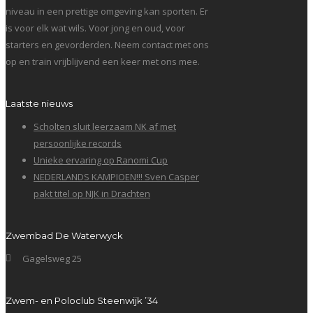
niveau in een prettige omgeving kan sporten. Er
is voor elk wat wils. Voor jong en oud, voor
starters en gevorderden. Neem contact met ons
op en train vrijblijvend een keer met ons mee.
Laatste nieuws
Scholten sluit leerzaam NK af met
persoonlijke records
Unieke ervaring op Ranomi Cup
NEDERLANDS KAMPIOEN!!! Sven Casper
pakt titel op NJK in Drachten
Zwembad De Waterwyck
Gagelsweg 25
Zwem- en Poloclub Steenwijk ’34