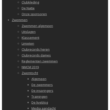
Clubkleding
De Natte
Onze sponsoren
Zwemmen
Zwemmen algemeen
Uitslagen
Klassement
Limieten
Clubrecords heren
Clubrecords dames
Reglementen zwemmen
NMCM 2019
Zwemtocht
Algemeen
De zwemmers
De inspringers
Trainingen
De liveblog
Media aandacht