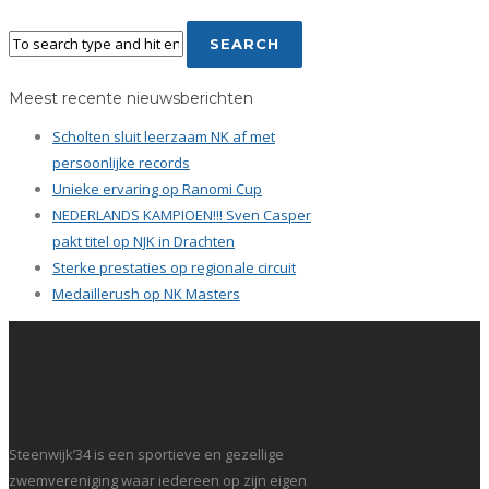
Meest recente nieuwsberichten
Scholten sluit leerzaam NK af met
persoonlijke records
Unieke ervaring op Ranomi Cup
NEDERLANDS KAMPIOEN!!! Sven Casper
pakt titel op NJK in Drachten
Sterke prestaties op regionale circuit
Medaillerush op NK Masters
Steenwijk’34 is een sportieve en gezellige
zwemvereniging waar iedereen op zijn eigen