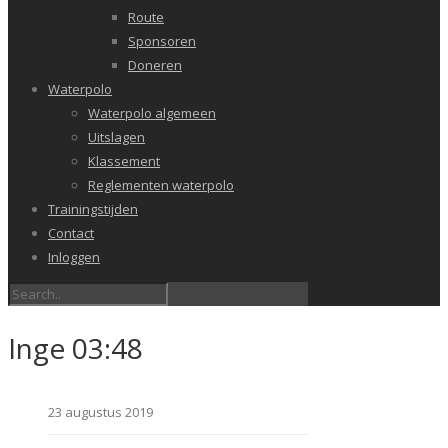
Route
Sponsoren
Doneren
Waterpolo
Waterpolo algemeen
Uitslagen
Klassement
Reglementen waterpolo
Trainingstijden
Contact
Inloggen
Inge 03:48
23 augustus 2019