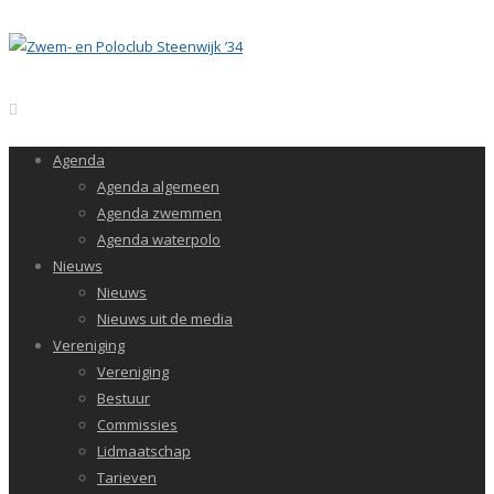
Agenda
Agenda algemeen
Agenda zwemmen
Agenda waterpolo
Nieuws
Nieuws
Nieuws uit de media
Vereniging
Vereniging
Bestuur
Commissies
Lidmaatschap
Tarieven