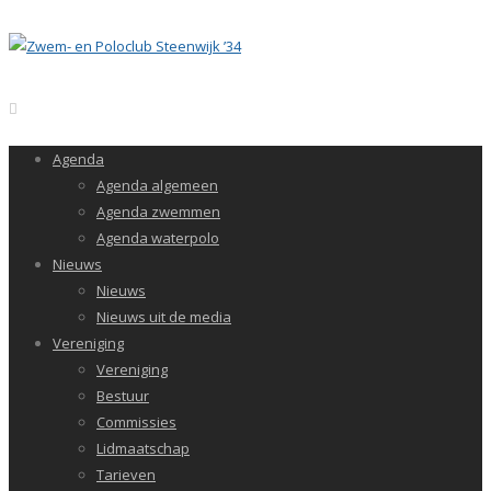
Agenda
Agenda algemeen
Agenda zwemmen
Agenda waterpolo
Nieuws
Nieuws
Nieuws uit de media
Vereniging
Vereniging
Bestuur
Commissies
Lidmaatschap
Tarieven