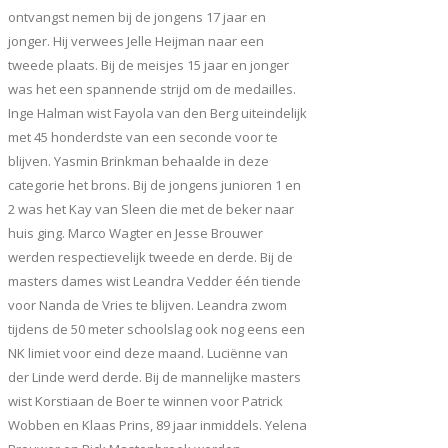
ontvangst nemen bij de jongens 17 jaar en
jonger. Hij verwees Jelle Heijman naar een
tweede plaats. Bij de meisjes 15 jaar en jonger
was het een spannende strijd om de medailles.
Inge Halman wist Fayola van den Berg uiteindelijk
met 45 honderdste van een seconde voor te
blijven. Yasmin Brinkman behaalde in deze
categorie het brons. Bij de jongens junioren 1 en
2 was het Kay van Sleen die met de beker naar
huis ging. Marco Wagter en Jesse Brouwer
werden respectievelijk tweede en derde. Bij de
masters dames wist Leandra Vedder één tiende
voor Nanda de Vries te blijven. Leandra zwom
tijdens de 50 meter schoolslag ook nog eens een
NK limiet voor eind deze maand. Luciënne van
der Linde werd derde. Bij de mannelijke masters
wist Korstiaan de Boer te winnen voor Patrick
Wobben en Klaas Prins, 89 jaar inmiddels. Yelena