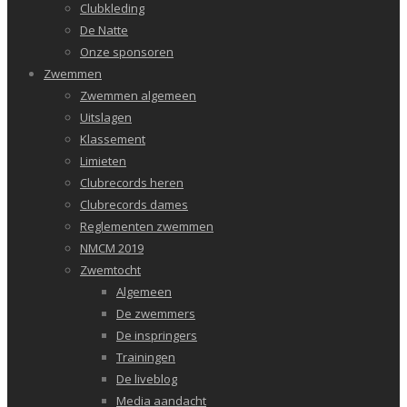
Clubkleding
De Natte
Onze sponsoren
Zwemmen
Zwemmen algemeen
Uitslagen
Klassement
Limieten
Clubrecords heren
Clubrecords dames
Reglementen zwemmen
NMCM 2019
Zwemtocht
Algemeen
De zwemmers
De inspringers
Trainingen
De liveblog
Media aandacht