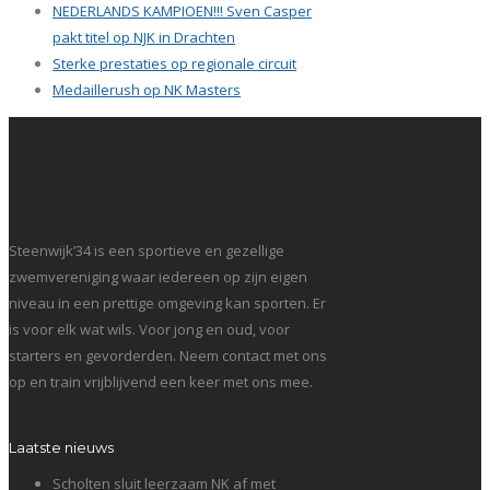
NEDERLANDS KAMPIOEN!!! Sven Casper
pakt titel op NJK in Drachten
Sterke prestaties op regionale circuit
Medaillerush op NK Masters
Steenwijk’34 is een sportieve en gezellige
zwemvereniging waar iedereen op zijn eigen
niveau in een prettige omgeving kan sporten. Er
is voor elk wat wils. Voor jong en oud, voor
starters en gevorderden. Neem contact met ons
op en train vrijblijvend een keer met ons mee.
Laatste nieuws
Scholten sluit leerzaam NK af met