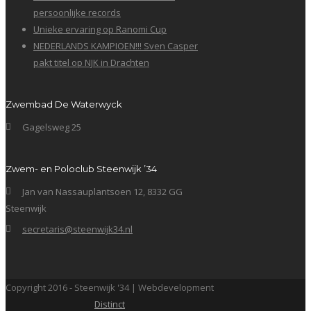
persoonlijke records
Unieke ervaring op Ranomi Cup
NEDERLANDS KAMPIOEN!!! Sven Casper
pakt titel op NJK in Drachten
Zwembad De Waterwyck
Gagelsweg 25
Zwem- en Poloclub Steenwijk ’34
Jan van Nassauplantsoen 12, 8332 GG
Steenwijk
secretaris@steenwijk34.nl
Copyright 2016 - Steenwijk '34 | Webdevelopment
Distinct