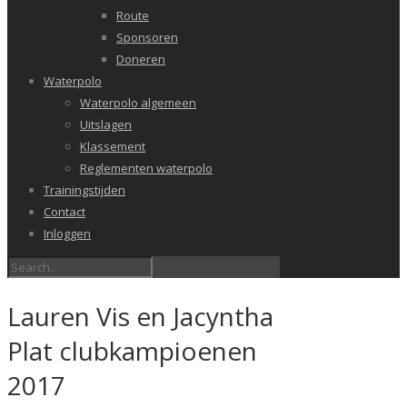
Route
Sponsoren
Doneren
Waterpolo
Waterpolo algemeen
Uitslagen
Klassement
Reglementen waterpolo
Trainingstijden
Contact
Inloggen
Lauren Vis en Jacyntha
Plat clubkampioenen
2017