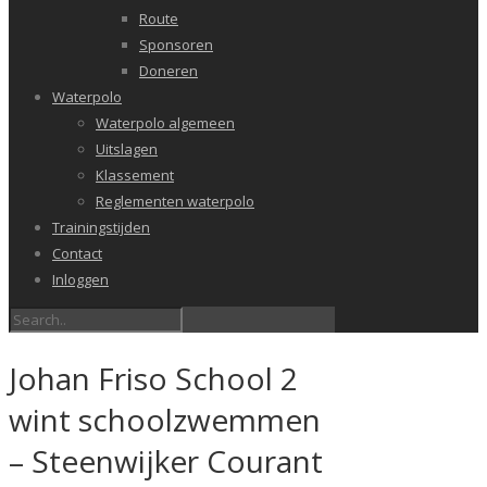
Route
Sponsoren
Doneren
Waterpolo
Waterpolo algemeen
Uitslagen
Klassement
Reglementen waterpolo
Trainingstijden
Contact
Inloggen
Johan Friso School 2
wint schoolzwemmen
– Steenwijker Courant