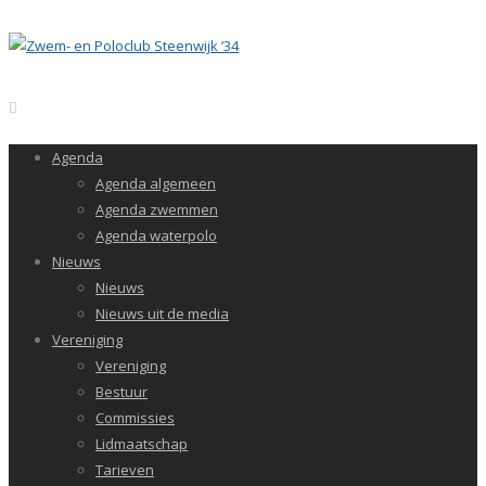
Agenda
Agenda algemeen
Agenda zwemmen
Agenda waterpolo
Nieuws
Nieuws
Nieuws uit de media
Vereniging
Vereniging
Bestuur
Commissies
Lidmaatschap
Tarieven