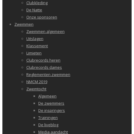
Clubkleding
De Natte
Onze sponsoren
Zwemmen
Zwemmen algemeen
Uitslagen
Klassement
Limieten
Clubrecords heren
Clubrecords dames
Reglementen zwemmen
NMCM 2019
Zwemtocht
Algemeen
De zwemmers
De inspringers
Trainingen
De liveblog
Media aandacht