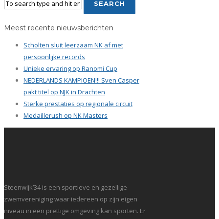
Meest recente nieuwsberichten
Scholten sluit leerzaam NK af met
persoonlijke records
Unieke ervaring op Ranomi Cup
NEDERLANDS KAMPIOEN!!! Sven Casper
pakt titel op NJK in Drachten
Sterke prestaties op regionale circuit
Medaillerush op NK Masters
Steenwijk’34 is een sportieve en gezellige
zwemvereniging waar iedereen op zijn eigen
niveau in een prettige omgeving kan sporten. Er