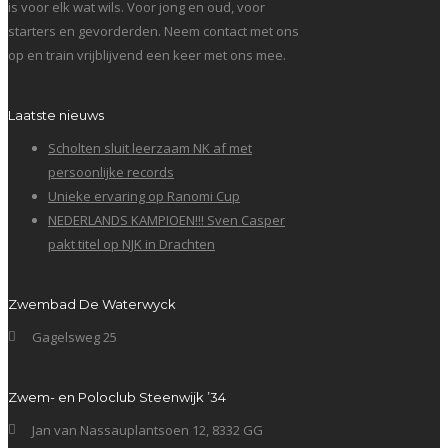
is voor elk wat wils. Voor jong en oud, voor
starters en gevorderden. Neem contact met ons
op en train vrijblijvend een keer met ons mee.
Laatste nieuws
Scholten sluit leerzaam NK af met
persoonlijke records
Unieke ervaring op Ranomi Cup
NEDERLANDS KAMPIOEN!!! Sven Casper
pakt titel op NJK in Drachten
Zwembad De Waterwyck
Gagelsweg 25
Zwem- en Poloclub Steenwijk ’34
Jan van Nassauplantsoen 12, 8332 GG