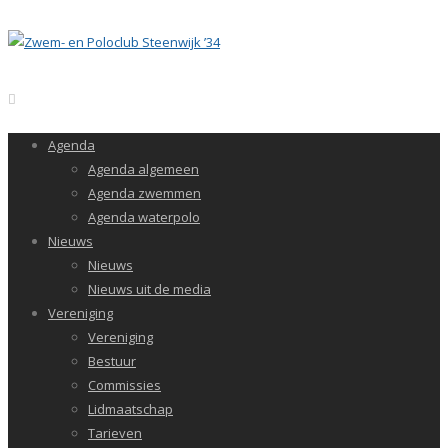
Agenda
Agenda algemeen
Agenda zwemmen
Agenda waterpolo
Nieuws
Nieuws
Nieuws uit de media
Vereniging
Vereniging
Bestuur
Commissies
Lidmaatschap
Tarieven