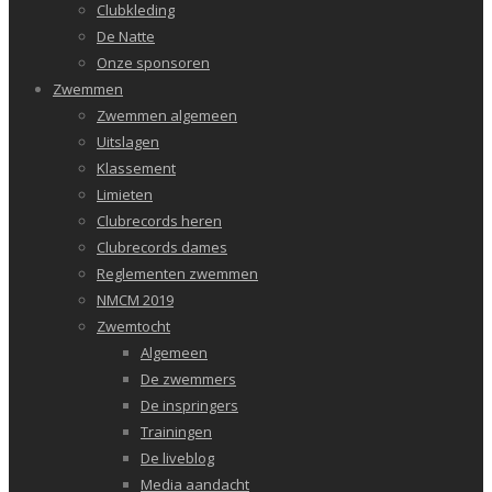
Clubkleding
De Natte
Onze sponsoren
Zwemmen
Zwemmen algemeen
Uitslagen
Klassement
Limieten
Clubrecords heren
Clubrecords dames
Reglementen zwemmen
NMCM 2019
Zwemtocht
Algemeen
De zwemmers
De inspringers
Trainingen
De liveblog
Media aandacht