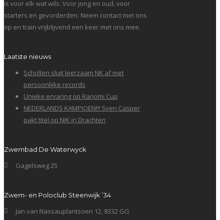
is voor elk wat wils. Voor jong en oud, voor
starters en gevorderden. Neem contact met ons
op en train vrijblijvend een keer met ons mee.
Laatste nieuws
Scholten sluit leerzaam NK af met
persoonlijke records
Unieke ervaring op Ranomi Cup
NEDERLANDS KAMPIOEN!!! Sven Casper
pakt titel op NJK in Drachten
Zwembad De Waterwyck
Gagelsweg 25
Zwem- en Poloclub Steenwijk ’34
Jan van Nassauplantsoen 12, 8332 GG