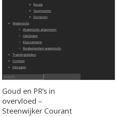
Route
Sponsoren
Doneren
Waterpolo
Waterpolo algemeen
Uitslagen
Klassement
Reglementen waterpolo
Trainingstijden
Contact
Inloggen
Goud en PR’s in
overvloed –
Steenwijker Courant