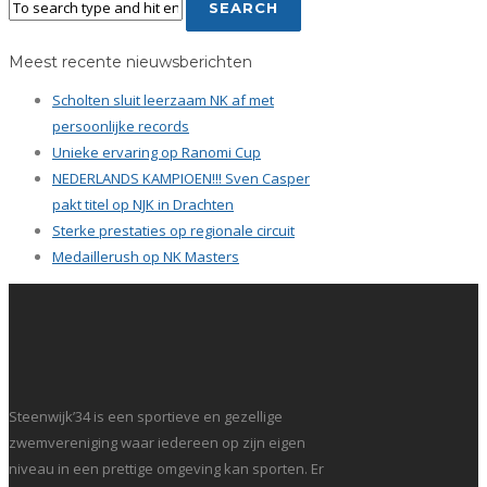
Meest recente nieuwsberichten
Scholten sluit leerzaam NK af met
persoonlijke records
Unieke ervaring op Ranomi Cup
NEDERLANDS KAMPIOEN!!! Sven Casper
pakt titel op NJK in Drachten
Sterke prestaties op regionale circuit
Medaillerush op NK Masters
Steenwijk’34 is een sportieve en gezellige
zwemvereniging waar iedereen op zijn eigen
niveau in een prettige omgeving kan sporten. Er