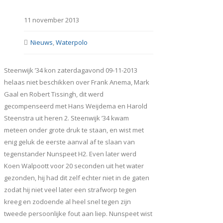
11 november 2013
Nieuws
,
Waterpolo
Steenwijk ’34 kon zaterdagavond 09-11-2013
helaas niet beschikken over Frank Anema, Mark
Gaal en Robert Tissingh, dit werd
gecompenseerd met Hans Weijdema en Harold
Steenstra uit heren 2. Steenwijk ’34 kwam
meteen onder grote druk te staan, en wist met
enig geluk de eerste aanval af te slaan van
tegenstander Nunspeet H2. Even later werd
Koen Walpoott voor 20 seconden uit het water
gezonden, hij had dit zelf echter niet in de gaten
zodat hij niet veel later een strafworp tegen
kreeg en zodoende al heel snel tegen zijn
tweede persoonlijke fout aan liep. Nunspeet wist