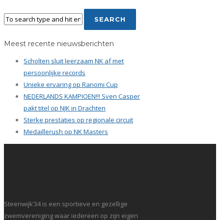
Meest recente nieuwsberichten
Scholten sluit leerzaam NK af met
persoonlijke records
Unieke ervaring op Ranomi Cup
NEDERLANDS KAMPIOEN!!! Sven Casper
pakt titel op NJK in Drachten
Sterke prestaties op regionale circuit
Medaillerush op NK Masters
Steenwijk’34 is een sportieve en gezellige
zwemvereniging waar iedereen op zijn eigen