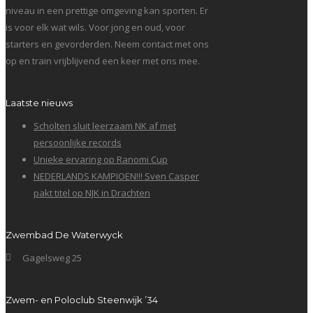
niveau in een prettige omgeving kan sporten. Er
is voor elk wat wils. Voor jong en oud, voor
starters en gevorderden. Neem contact met ons
op en train vrijblijvend een keer met ons mee.
Laatste nieuws
Scholten sluit leerzaam NK af met
persoonlijke records
Unieke ervaring op Ranomi Cup
NEDERLANDS KAMPIOEN!!! Sven Casper
pakt titel op NJK in Drachten
Zwembad De Waterwyck
Gagelsweg 25
Zwem- en Poloclub Steenwijk ’34