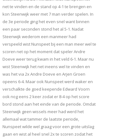
net te vinden en de stand op 4-1 te brengen en
kon Steenwijk weer met 7 man verder spelen. In
de 3e periode ging het even snel want binnen
een paar seconden stond het al 5-1. Nadat
Steenwijk wederom een manmeer had
verspeeld wist Nunspeet bij een man meer wel te
scoren net op het moment dat speler Andre
Doeve weer terug kwam in het veld 6-1. Maar nu
wist Steenwijk het net ineens wel te vinden en
was het via 2x Andre Doeve en Arjen Groen
opeens 6-4. Maar ook Nunspeet werd waker en
verschalkte de goed keepende Edward Voorn
ook nog eens 2 keer zodat er 8-4 op het score
bord stond aan het einde van de periode. Omdat
Steenwijk geen wissels meer had werd het
allemaal wat tammer de laatste periode,
Nunspeet wilde wel graag voor een grote uitslag
gaan en wist al heel snel 2x te scoren zodat het