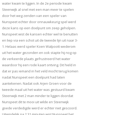
water kwam te liggen. In de 2e periode kwam
Steenwijk al snel met een man meer te spelen
door het weg zenden van een speler van
Nunspeet echter door onnauwkeurig spel werd
deze kans op een doelpunt om zeep geholpen.
Nunspeet wist de kansen echter wel te benutten
en liep via een schot uit de tweede lijn uit naar 3-
1. Helaas werd speler Koen Walpoott wederom
uit het water gezonden en ook stapte hij nog op
de verkeerde plaats gefrustreerd het water
waardoor hij een rode kaart ontving. Dit hield in
dat er pas iemand in het veld mocht terug komen
nadat Nunspeet een doelpunt had laten
aantekenen. Nadat ook Arjen Groen voor de
tweede maal uit het water was gestuurd kwam
Steenwijk met 2 man minder te liggen doordat
Nunspeet dit te mooi uit wilde en Steenwijk
goede verdedigde werd er echter niet gescoord.
Uiteindelijk na 2.31 minuten wist Nunspeet het