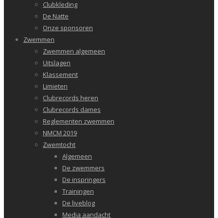
Clubkleding
De Natte
Onze sponsoren
Zwemmen
Zwemmen algemeen
Uitslagen
Klassement
Limieten
Clubrecords heren
Clubrecords dames
Reglementen zwemmen
NMCM 2019
Zwemtocht
Algemeen
De zwemmers
De inspringers
Trainingen
De liveblog
Media aandacht