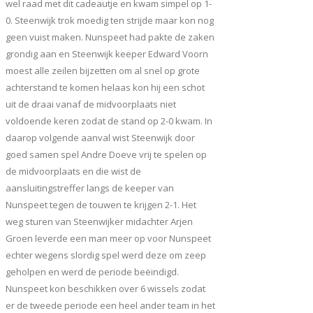
wel raad met dit cadeautje en kwam simpel op 1-
0. Steenwijk trok moedig ten strijde maar kon nog
geen vuist maken. Nunspeet had pakte de zaken
grondig aan en Steenwijk keeper Edward Voorn
moest alle zeilen bijzetten om al snel op grote
achterstand te komen helaas kon hij een schot
uit de draai vanaf de midvoorplaats niet
voldoende keren zodat de stand op 2-0 kwam. In
daarop volgende aanval wist Steenwijk door
goed samen spel Andre Doeve vrij te spelen op
de midvoorplaats en die wist de
aansluitingstreffer langs de keeper van
Nunspeet tegen de touwen te krijgen 2-1. Het
weg sturen van Steenwijker midachter Arjen
Groen leverde een man meer op voor Nunspeet
echter wegens slordig spel werd deze om zeep
geholpen en werd de periode beëindigd.
Nunspeet kon beschikken over 6 wissels zodat
er de tweede periode een heel ander team in het