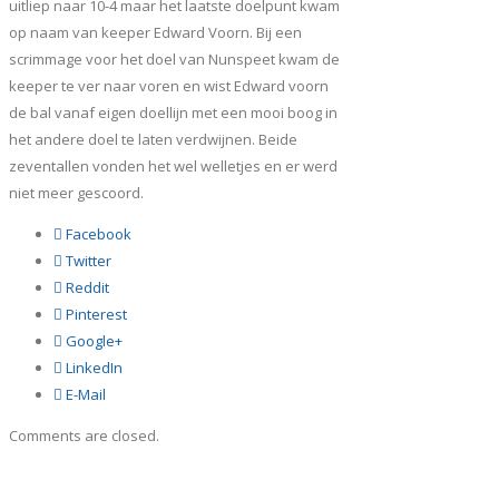
uitliep naar 10-4 maar het laatste doelpunt kwam
op naam van keeper Edward Voorn. Bij een
scrimmage voor het doel van Nunspeet kwam de
keeper te ver naar voren en wist Edward voorn
de bal vanaf eigen doellijn met een mooi boog in
het andere doel te laten verdwijnen. Beide
zeventallen vonden het wel welletjes en er werd
niet meer gescoord.
Facebook
Twitter
Reddit
Pinterest
Google+
LinkedIn
E-Mail
Comments are closed.