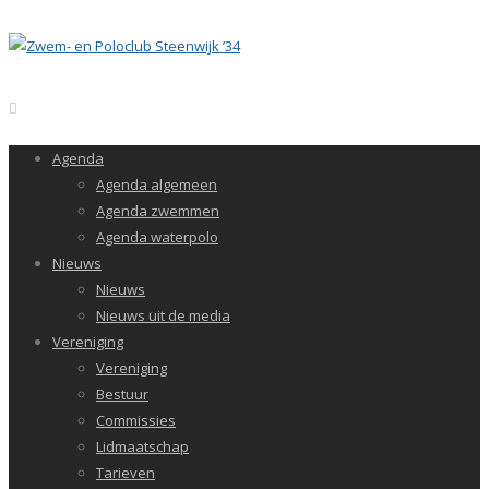
Agenda
Agenda algemeen
Agenda zwemmen
Agenda waterpolo
Nieuws
Nieuws
Nieuws uit de media
Vereniging
Vereniging
Bestuur
Commissies
Lidmaatschap
Tarieven