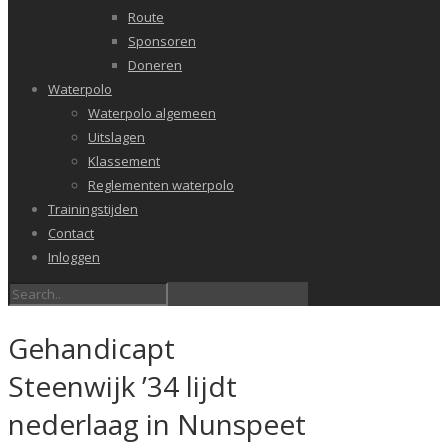
Route
Sponsoren
Doneren
Waterpolo
Waterpolo algemeen
Uitslagen
Klassement
Reglementen waterpolo
Trainingstijden
Contact
Inloggen
Gehandicapt
Steenwijk ’34 lijdt
nederlaag in Nunspeet