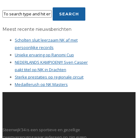
Meest recente nieuwsberichten
Scholten sluit leerzaam NK af met
persoonlijke records
Unieke ervaring op Ranomi Cup
NEDERLANDS KAMPIOEN!!! Sven Casper
pakt titel op NJK in Drachten
Sterke prestaties op regionale circuit
Medaillerush op NK Masters
Steenwijk’34 is een sportieve en gezellige
zwemvereniging waar iedereen op zijn eigen