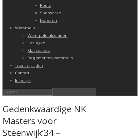
Route
Sponsoren
Doneren
Waterpolo
Waterpolo algemeen
Uitslagen
Klassement
Reglementen waterpolo
Trainingstijden
Contact
Inloggen
Gedenkwaardige NK
Masters voor
Steenwijk’34 –