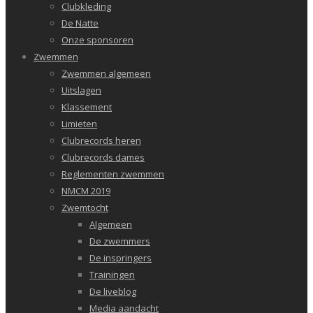
Clubkleding
De Natte
Onze sponsoren
Zwemmen
Zwemmen algemeen
Uitslagen
Klassement
Limieten
Clubrecords heren
Clubrecords dames
Reglementen zwemmen
NMCM 2019
Zwemtocht
Algemeen
De zwemmers
De inspringers
Trainingen
De liveblog
Media aandacht