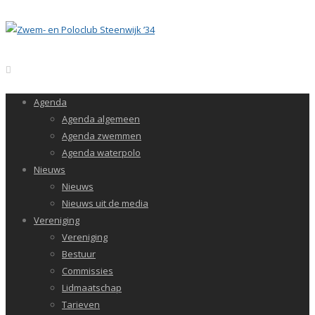
Agenda
Agenda algemeen
Agenda zwemmen
Agenda waterpolo
Nieuws
Nieuws
Nieuws uit de media
Vereniging
Vereniging
Bestuur
Commissies
Lidmaatschap
Tarieven