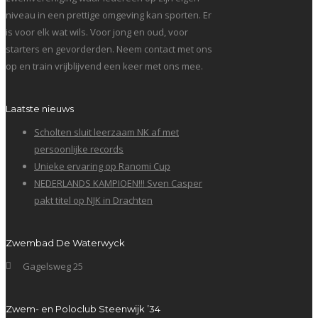
niveau in een prettige omgeving kan sporten. Er
is voor elk wat wils. Voor jong en oud, voor
starters en gevorderden. Neem contact met ons
op en train vrijblijvend een keer met ons mee.
Laatste nieuws
Scholten sluit leerzaam NK af met
persoonlijke records
Unieke ervaring op Ranomi Cup
NEDERLANDS KAMPIOEN!!! Sven Casper
pakt titel op NJK in Drachten
Zwembad De Waterwyck
Gagelsweg 25
Zwem- en Poloclub Steenwijk ’34