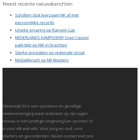
Meest recente nieuwsberichten
Scholten sluit leerzaam NK af met
persoonlijke records
Unieke ervaring op Ranomi Cup
NEDERLANDS KAMPIOEN!!! Sven Casper
pakt titel op NJK in Drachten
Sterke prestaties op regionale circuit
Medaillerush op NK Masters
Steenwijk’34 is een sportieve en gezellige
zwemvereniging waar iedereen op zijn eigen
niveau in een prettige omgeving kan sporten. Er
is voor elk wat wils. Voor jong en oud, voor
starters en gevorderden. Neem contact met ons