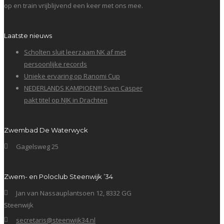
op en train vrijblijvend een keer met ons mee.
Laatste nieuws
Scholten sluit leerzaam NK af met
persoonlijke records
Unieke ervaring op Ranomi Cup
NEDERLANDS KAMPIOEN!!! Sven Casper
pakt titel op NJK in Drachten
Zwembad De Waterwyck
Gagelsweg 25
Zwem- en Poloclub Steenwijk ’34
Jan van Nassauplantsoen 12, 8332 GG
Steenwijk
secretaris@steenwijk34.nl