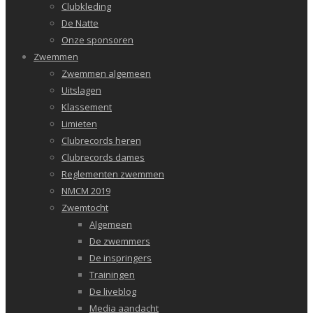
Clubkleding
De Natte
Onze sponsoren
Zwemmen
Zwemmen algemeen
Uitslagen
Klassement
Limieten
Clubrecords heren
Clubrecords dames
Reglementen zwemmen
NMCM 2019
Zwemtocht
Algemeen
De zwemmers
De inspringers
Trainingen
De liveblog
Media aandacht