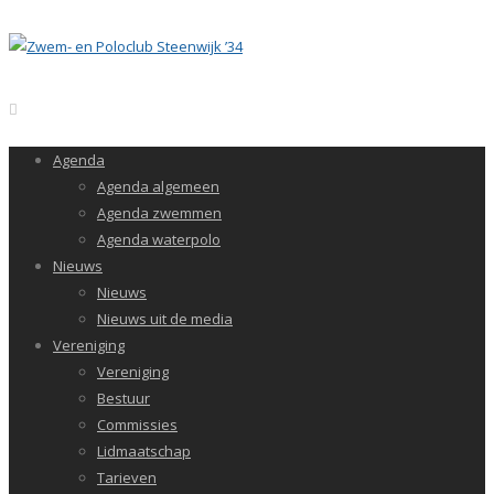
Agenda
Agenda algemeen
Agenda zwemmen
Agenda waterpolo
Nieuws
Nieuws
Nieuws uit de media
Vereniging
Vereniging
Bestuur
Commissies
Lidmaatschap
Tarieven