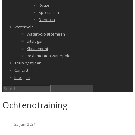
Route
Sponsoren
Doneren
Waterpolo
Waterpolo algemeen
Uitslagen
Klassement
Reglementen waterpolo
Trainingstijden
Contact
Inloggen
Ochtendtraining
23 juni 2021