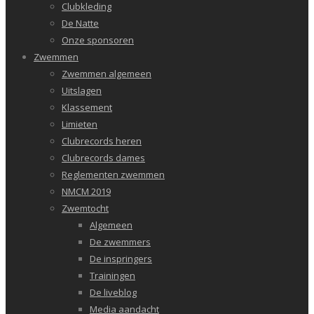
Clubkleding
De Natte
Onze sponsoren
Zwemmen
Zwemmen algemeen
Uitslagen
Klassement
Limieten
Clubrecords heren
Clubrecords dames
Reglementen zwemmen
NMCM 2019
Zwemtocht
Algemeen
De zwemmers
De inspringers
Trainingen
De liveblog
Media aandacht