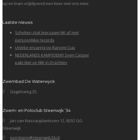
op en train vrijblijvend een keer met ons mee.
Laatste nieuws
Scholten sluit leerzaam NK af met
persoonlijke records
Unieke ervaring op Ranomi Cup
NEDERLANDS KAMPIOEN!!! Sven Casper
pakt titel op NJK in Drachten
Zwembad De Waterwyck
Gagelsweg 25
Zwem- en Poloclub Steenwijk ’34
Jan van Nassauplantsoen 12, 8332 GG
Steenwijk
secretaris@steenwijk34.nl