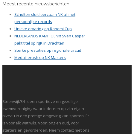
Meest recente nieuwsberichten
Scholten sluit leerzaam NK af met
persoonlijke records
Unieke ervaring op Ranomi Cup
NEDERLANDS KAMPIOEN!!! Sven Casper
pakt titel op NJK in Drachten
Sterke prestaties op regionale circuit
Medaillerush op NK Masters
Steenwijk’34 is een sportieve en gezellige
zwemvereniging waar iedereen op zijn eigen
niveau in een prettige omgeving kan sporten. Er
is voor elk wat wils. Voor jong en oud, voor
starters en gevorderden. Neem contact met ons