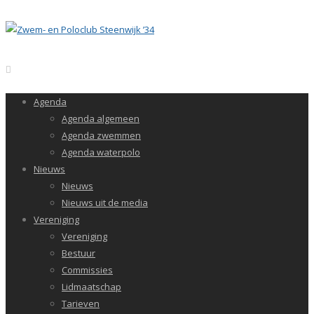
Agenda
Agenda algemeen
Agenda zwemmen
Agenda waterpolo
Nieuws
Nieuws
Nieuws uit de media
Vereniging
Vereniging
Bestuur
Commissies
Lidmaatschap
Tarieven