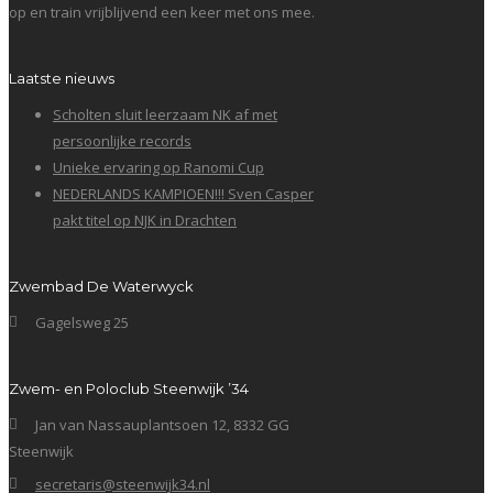
op en train vrijblijvend een keer met ons mee.
Laatste nieuws
Scholten sluit leerzaam NK af met
persoonlijke records
Unieke ervaring op Ranomi Cup
NEDERLANDS KAMPIOEN!!! Sven Casper
pakt titel op NJK in Drachten
Zwembad De Waterwyck
Gagelsweg 25
Zwem- en Poloclub Steenwijk ’34
Jan van Nassauplantsoen 12, 8332 GG
Steenwijk
secretaris@steenwijk34.nl