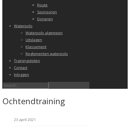
Route
Sponsoren
Doneren
Waterpolo
Waterpolo algemeen
Uitslagen
Klassement
Reglementen waterpolo
Trainingstijden
Contact
Inloggen
Ochtendtraining
23 april 2021