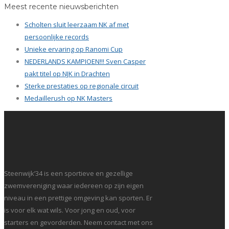
Meest recente nieuwsberichten
Scholten sluit leerzaam NK af met
persoonlijke records
Unieke ervaring op Ranomi Cup
NEDERLANDS KAMPIOEN!!! Sven Casper
pakt titel op NJK in Drachten
Sterke prestaties op regionale circuit
Medaillerush op NK Masters
Steenwijk’34 is een sportieve en gezellige
zwemvereniging waar iedereen op zijn eigen
niveau in een prettige omgeving kan sporten. Er
is voor elk wat wils. Voor jong en oud, voor
starters en gevorderden. Neem contact met ons