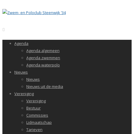
Agenda
Agenda algemeen
Agenda zwemmen
Agenda waterpolo
Nieuws
Nieuws
Nieuws uit de media
Vereniging
Vereniging
Bestuur
Commissies
Lidmaatschap
Tarieven