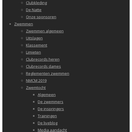
Clubkleding
De Natte
Onze sponsoren
Zwemmen
Zwemmen algemeen
Uitslagen
Klassement
Limieten
Clubrecords heren
Clubrecords dames
Reglementen zwemmen
NMCM 2019
Zwemtocht
Algemeen
De zwemmers
De inspringers
Trainingen
De liveblog
Media aandacht