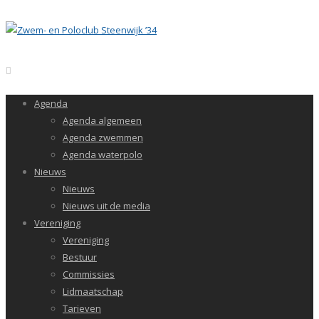
Agenda
Agenda algemeen
Agenda zwemmen
Agenda waterpolo
Nieuws
Nieuws
Nieuws uit de media
Vereniging
Vereniging
Bestuur
Commissies
Lidmaatschap
Tarieven