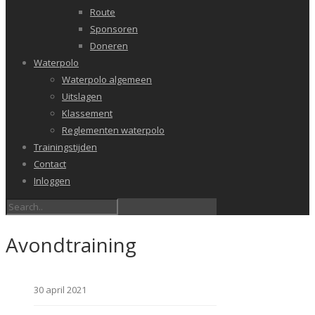
Route
Sponsoren
Doneren
Waterpolo
Waterpolo algemeen
Uitslagen
Klassement
Reglementen waterpolo
Trainingstijden
Contact
Inloggen
Avondtraining
30 april 2021