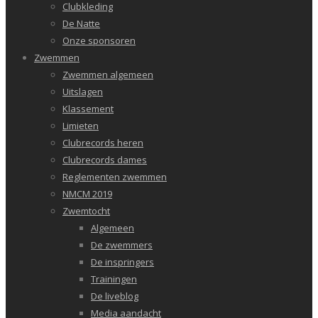
Clubkleding
De Natte
Onze sponsoren
Zwemmen
Zwemmen algemeen
Uitslagen
Klassement
Limieten
Clubrecords heren
Clubrecords dames
Reglementen zwemmen
NMCM 2019
Zwemtocht
Algemeen
De zwemmers
De inspringers
Trainingen
De liveblog
Media aandacht