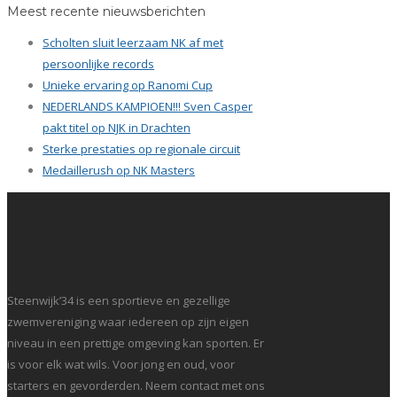
Meest recente nieuwsberichten
Scholten sluit leerzaam NK af met
persoonlijke records
Unieke ervaring op Ranomi Cup
NEDERLANDS KAMPIOEN!!! Sven Casper
pakt titel op NJK in Drachten
Sterke prestaties op regionale circuit
Medaillerush op NK Masters
Steenwijk’34 is een sportieve en gezellige
zwemvereniging waar iedereen op zijn eigen
niveau in een prettige omgeving kan sporten. Er
is voor elk wat wils. Voor jong en oud, voor
starters en gevorderden. Neem contact met ons