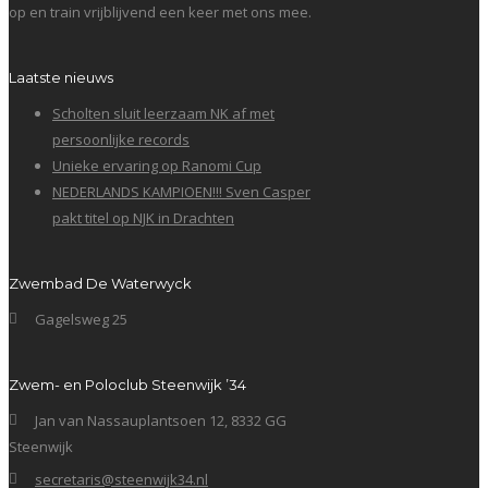
op en train vrijblijvend een keer met ons mee.
Laatste nieuws
Scholten sluit leerzaam NK af met
persoonlijke records
Unieke ervaring op Ranomi Cup
NEDERLANDS KAMPIOEN!!! Sven Casper
pakt titel op NJK in Drachten
Zwembad De Waterwyck
Gagelsweg 25
Zwem- en Poloclub Steenwijk ’34
Jan van Nassauplantsoen 12, 8332 GG
Steenwijk
secretaris@steenwijk34.nl