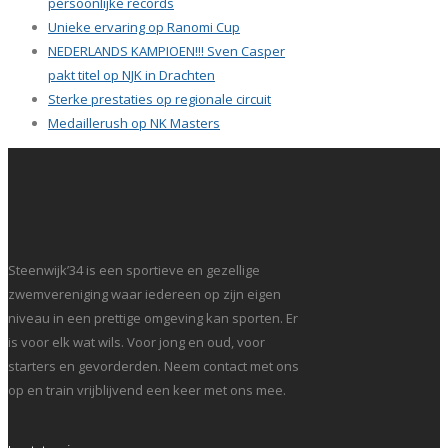
persoonlijke records
Unieke ervaring op Ranomi Cup
NEDERLANDS KAMPIOEN!!! Sven Casper
pakt titel op NJK in Drachten
Sterke prestaties op regionale circuit
Medaillerush op NK Masters
Steenwijk’34 is een sportieve en gezellige
zwemvereniging waar iedereen op zijn eigen
niveau in een prettige omgeving kan sporten. Er
is voor elk wat wils. Voor jong en oud, voor
starters en gevorderden. Neem contact met ons
op en train vrijblijvend een keer met ons mee.