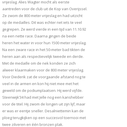
vrijeslag. Alies Wagter mocht als eerste
aantreden voor de club uit de Kop van Overijssel.
Ze zwom de 800 meter vrijeslag en had uitzicht
op de medailles. Dit was echter net iets te veel
gegrepen. Ze werd vierde in een tijd van 11.10.92
na een nette race. Daarna gingen de beide
heren het water in voor hun 1500 meter vrijeslag.
Na een zware race in het 50-meter bad tikten de
heren aan als respectievelijk tweede en derde.
Met de medaille om de nek konden ze zich
alweer klaarmaken voor de 800 meter vrijeslag.
Voor Diederik zat de voorgaande afstand nog te
veel in de armen en kon hij niet mee met het
geweld om de podiumplaatsen. Hij werd vijfde.
Steenwijk’34 had met Jelle nog een kanshebber
voor de titel. Hij zwom de longen uit zijn lijf, maar
er was er eentje sneller. Desalniettemin kan de
ploeg terugkijken op een succesvol toernooi met
twee zilveren en één bronzen plak.