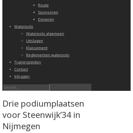
Route
Sponsoren
Doneren
Waterpolo
Waterpolo algemeen
Uitslagen
Klassement
Reglementen waterpolo
Trainingstijden
Contact
Inloggen
Drie podiumplaatsen
voor Steenwijk’34 in
Nijmegen