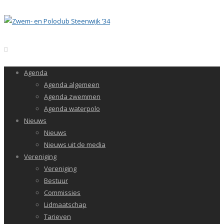
Agenda
Agenda algemeen
Agenda zwemmen
Agenda waterpolo
Nieuws
Nieuws
Nieuws uit de media
Vereniging
Vereniging
Bestuur
Commissies
Lidmaatschap
Tarieven