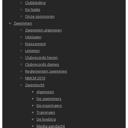
Clubkleding
De Natte
Onze sponsoren
Zwemmen
Zwemmen algemeen
Uitslagen
Klassement
Limieten
Clubrecords heren
Clubrecords dames
Reglementen zwemmen
NMCM 2019
Zwemtocht
Algemeen
De zwemmers
De inspringers
Trainingen
De liveblog
Media aandacht