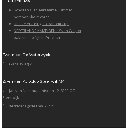
Laatste nieuws
Scholten sluit leerzaam NK af met
persoonlijke records
Unieke ervaring op Ranomi Cup
NEDERLANDS KAMPIOEN!!! Sven Casper
pakt titel op NJK in Drachten
Zwembad De Waterwyck
Gagelsweg 25
Zwem- en Poloclub Steenwijk ’34
Jan van Nassauplantsoen 12, 8332 GG
Steenwijk
secretaris@steenwijk34.nl