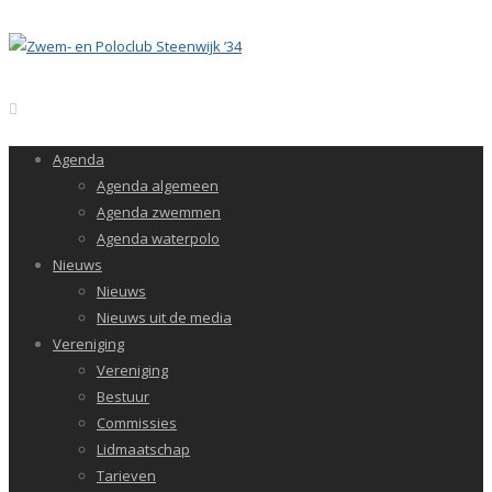
Agenda
Agenda algemeen
Agenda zwemmen
Agenda waterpolo
Nieuws
Nieuws
Nieuws uit de media
Vereniging
Vereniging
Bestuur
Commissies
Lidmaatschap
Tarieven