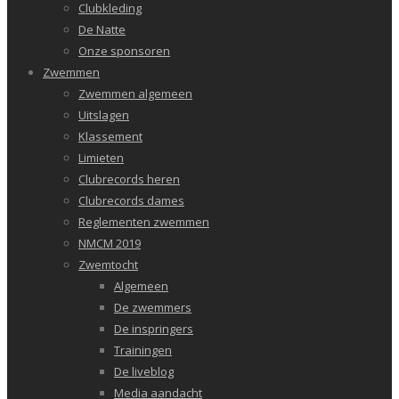
Clubkleding
De Natte
Onze sponsoren
Zwemmen
Zwemmen algemeen
Uitslagen
Klassement
Limieten
Clubrecords heren
Clubrecords dames
Reglementen zwemmen
NMCM 2019
Zwemtocht
Algemeen
De zwemmers
De inspringers
Trainingen
De liveblog
Media aandacht