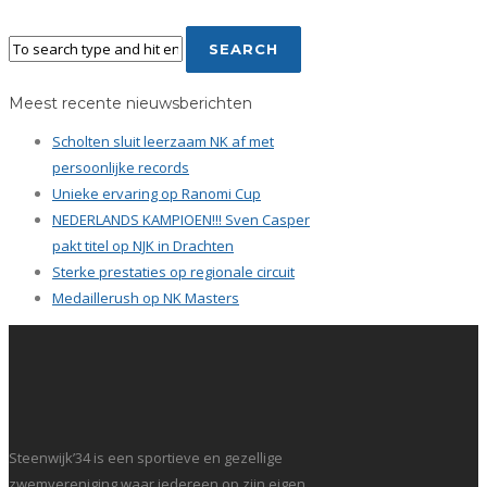
Meest recente nieuwsberichten
Scholten sluit leerzaam NK af met
persoonlijke records
Unieke ervaring op Ranomi Cup
NEDERLANDS KAMPIOEN!!! Sven Casper
pakt titel op NJK in Drachten
Sterke prestaties op regionale circuit
Medaillerush op NK Masters
Steenwijk’34 is een sportieve en gezellige
zwemvereniging waar iedereen op zijn eigen