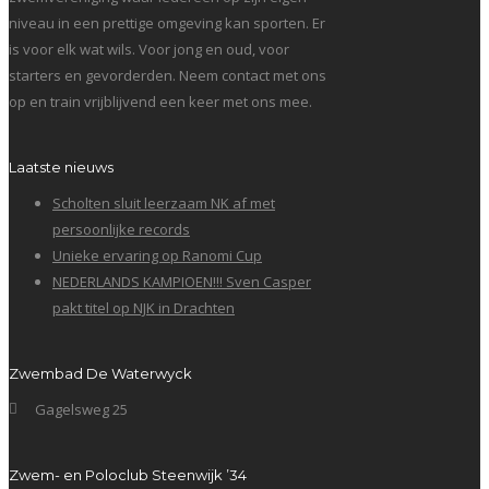
niveau in een prettige omgeving kan sporten. Er
is voor elk wat wils. Voor jong en oud, voor
starters en gevorderden. Neem contact met ons
op en train vrijblijvend een keer met ons mee.
Laatste nieuws
Scholten sluit leerzaam NK af met
persoonlijke records
Unieke ervaring op Ranomi Cup
NEDERLANDS KAMPIOEN!!! Sven Casper
pakt titel op NJK in Drachten
Zwembad De Waterwyck
Gagelsweg 25
Zwem- en Poloclub Steenwijk ’34