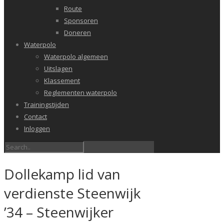
Route
Sponsoren
Doneren
Waterpolo
Waterpolo algemeen
Uitslagen
Klassement
Reglementen waterpolo
Trainingstijden
Contact
Inloggen
Dollekamp lid van
verdienste Steenwijk
’34 – Steenwijker