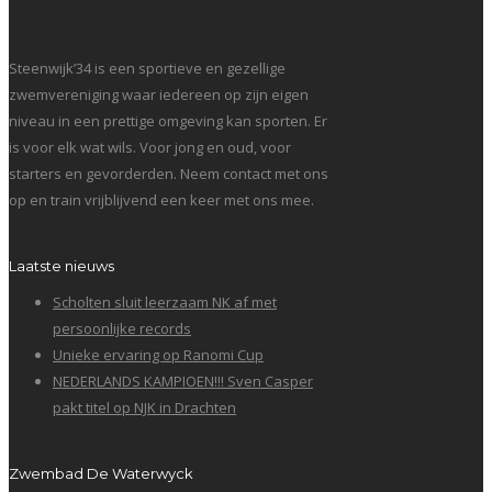
Steenwijk’34 is een sportieve en gezellige
zwemvereniging waar iedereen op zijn eigen
niveau in een prettige omgeving kan sporten. Er
is voor elk wat wils. Voor jong en oud, voor
starters en gevorderden. Neem contact met ons
op en train vrijblijvend een keer met ons mee.
Laatste nieuws
Scholten sluit leerzaam NK af met
persoonlijke records
Unieke ervaring op Ranomi Cup
NEDERLANDS KAMPIOEN!!! Sven Casper
pakt titel op NJK in Drachten
Zwembad De Waterwyck