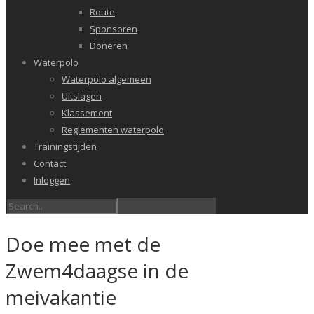
Route
Sponsoren
Doneren
Waterpolo
Waterpolo algemeen
Uitslagen
Klassement
Reglementen waterpolo
Trainingstijden
Contact
Inloggen
Doe mee met de
Zwem4daagse in de
meivakantie