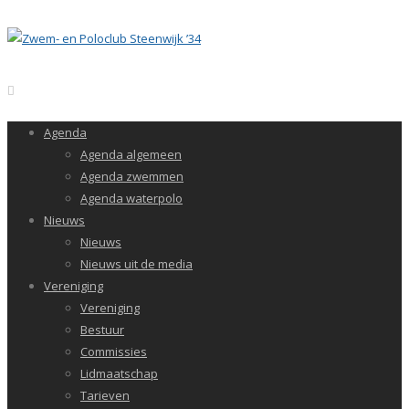
Agenda
Agenda algemeen
Agenda zwemmen
Agenda waterpolo
Nieuws
Nieuws
Nieuws uit de media
Vereniging
Vereniging
Bestuur
Commissies
Lidmaatschap
Tarieven