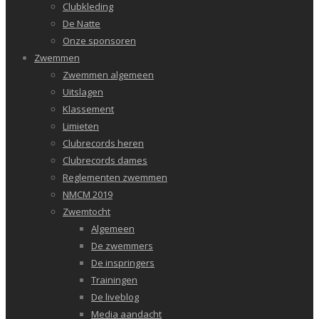
Clubkleding
De Natte
Onze sponsoren
Zwemmen
Zwemmen algemeen
Uitslagen
Klassement
Limieten
Clubrecords heren
Clubrecords dames
Reglementen zwemmen
NMCM 2019
Zwemtocht
Algemeen
De zwemmers
De inspringers
Trainingen
De liveblog
Media aandacht