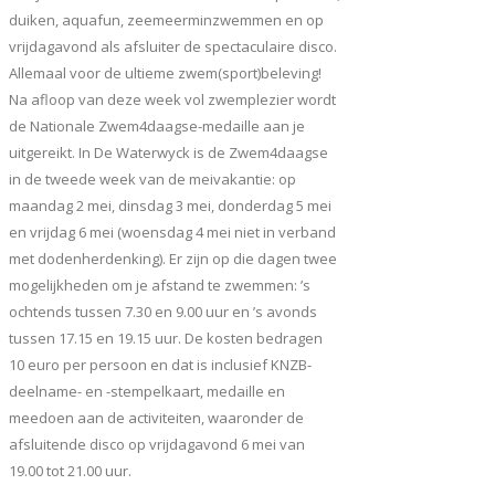
duiken, aquafun, zeemeerminzwemmen en op
vrijdagavond als afsluiter de spectaculaire disco.
Allemaal voor de ultieme zwem(sport)beleving!
Na afloop van deze week vol zwemplezier wordt
de Nationale Zwem4daagse-medaille aan je
uitgereikt. In De Waterwyck is de Zwem4daagse
in de tweede week van de meivakantie: op
maandag 2 mei, dinsdag 3 mei, donderdag 5 mei
en vrijdag 6 mei (woensdag 4 mei niet in verband
met dodenherdenking). Er zijn op die dagen twee
mogelijkheden om je afstand te zwemmen: ’s
ochtends tussen 7.30 en 9.00 uur en ’s avonds
tussen 17.15 en 19.15 uur. De kosten bedragen
10 euro per persoon en dat is inclusief KNZB-
deelname- en -stempelkaart, medaille en
meedoen aan de activiteiten, waaronder de
afsluitende disco op vrijdagavond 6 mei van
19.00 tot 21.00 uur.