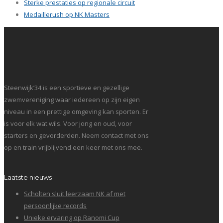
Sterke prestaties op regionale circuit
Medaillerush op NK Masters
Steenwijk’34 is een sportieve en gezellige
zwemvereniging waar iedereen op zijn eigen
niveau in een prettige omgeving kan sporten. Er
is voor elk wat wils. Voor jong en oud, voor
starters en gevorderden. Neem contact met ons
op en train vrijblijvend een keer met ons mee.
Laatste nieuws
Scholten sluit leerzaam NK af met
persoonlijke records
Unieke ervaring op Ranomi Cup