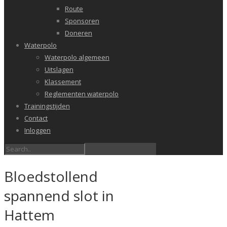
Route
Sponsoren
Doneren
Waterpolo
Waterpolo algemeen
Uitslagen
Klassement
Reglementen waterpolo
Trainingstijden
Contact
Inloggen
Bloedstollend
spannend slot in
Hattem