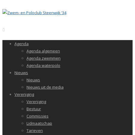
Agenda
Agenda algemeen
Agenda zwemmen
Agenda waterpolo
Nieuws
Nieuws
Nieuws uit de media
Vereniging
Vereniging
Bestuur
Commissies
Lidmaatschap
Tarieven