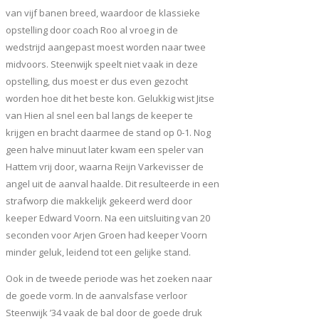
van vijf banen breed, waardoor de klassieke
opstelling door coach Roo al vroeg in de
wedstrijd aangepast moest worden naar twee
midvoors. Steenwijk speelt niet vaak in deze
opstelling, dus moest er dus even gezocht
worden hoe dit het beste kon. Gelukkig wist Jitse
van Hien al snel een bal langs de keeper te
krijgen en bracht daarmee de stand op 0-1. Nog
geen halve minuut later kwam een speler van
Hattem vrij door, waarna Reijn Varkevisser de
angel uit de aanval haalde. Dit resulteerde in een
strafworp die makkelijk gekeerd werd door
keeper Edward Voorn. Na een uitsluiting van 20
seconden voor Arjen Groen had keeper Voorn
minder geluk, leidend tot een gelijke stand.
Ook in de tweede periode was het zoeken naar
de goede vorm. In de aanvalsfase verloor
Steenwijk ’34 vaak de bal door de goede druk