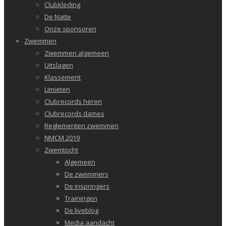
Clubkleding
De Natte
Onze sponsoren
Zwemmen
Zwemmen algemeen
Uitslagen
Klassement
Limieten
Clubrecords heren
Clubrecords dames
Reglementen zwemmen
NMCM 2019
Zwemtocht
Algemeen
De zwemmers
De inspringers
Trainingen
De liveblog
Media aandacht