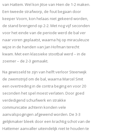
van Hattem. Wel kon Jitse van Hien de 1-2 maken.
Een tweede strafworp, de fout begaan door
keeper Voorn, kon helaas niet gekeerd worden,
de stand brengend op 2-2. Met nog vijf seconden
voor het einde van de periode werd de bal ver
naar voren geplaatst, waarna hij op miraculeuze
wijze in de handen van Jan Hofman terecht
kwam. Met een klassieke stootbal werd – in de
zoemer – de 2-3 gemaakt.
Na gewisseld te zijn van helft verloor Steenwijk
de zwemstrijd om de bal, waarna Marcel Smit
een overtreding in de contra beging en voor 20
seconden het spel moest verlaten. Door goed
verdedigend schuifwerk en strakke
communicatie achterin konden vele
aanvalspogingen afgewend worden. De 3-3
gelijkmaker bleek door een krachtig schot van de
Hattemer aanvaller uiteindelijk niet te houden te