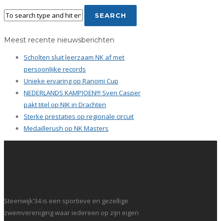
Meest recente nieuwsberichten
Scholten sluit leerzaam NK af met
persoonlijke records
Unieke ervaring op Ranomi Cup
NEDERLANDS KAMPIOEN!!! Sven Casper
pakt titel op NJK in Drachten
Sterke prestaties op regionale circuit
Medaillerush op NK Masters
Steenwijk’34 is een sportieve en gezellige
zwemvereniging waar iedereen op zijn eigen