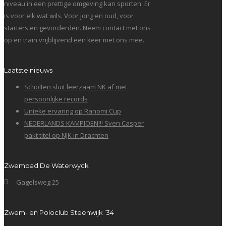
niveau in een prettige omgeving kan sporten. Er
is voor elk wat wils. Voor jong en oud, voor
starters en gevorderden. Neem contact met ons
op en train vrijblijvend een keer met ons mee.
Laatste nieuws
Scholten sluit leerzaam NK af met
persoonlijke records
Unieke ervaring op Ranomi Cup
NEDERLANDS KAMPIOEN!!! Sven Casper
pakt titel op NJK in Drachten
Zwembad De Waterwyck
Gagelsweg 25
Zwem- en Poloclub Steenwijk ’34