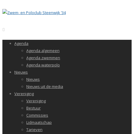
Agenda
Agenda algemeen
Agenda zwemmen
Agenda waterpolo
Nieuws
Nieuws
Nieuws uit de media
Vereniging
Vereniging
Bestuur
Commissies
Lidmaatschap
Tarieven