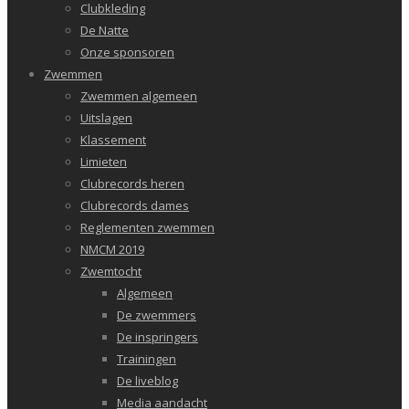
Clubkleding
De Natte
Onze sponsoren
Zwemmen
Zwemmen algemeen
Uitslagen
Klassement
Limieten
Clubrecords heren
Clubrecords dames
Reglementen zwemmen
NMCM 2019
Zwemtocht
Algemeen
De zwemmers
De inspringers
Trainingen
De liveblog
Media aandacht