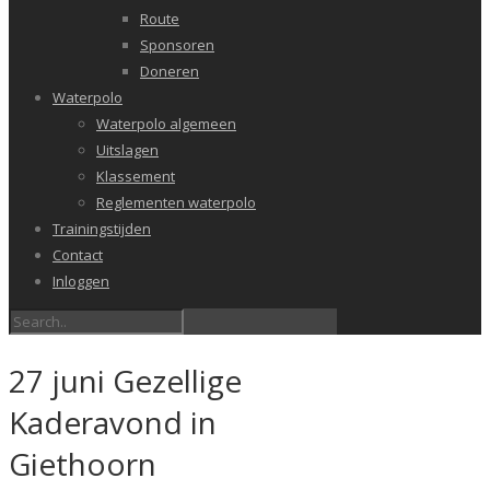
Route
Sponsoren
Doneren
Waterpolo
Waterpolo algemeen
Uitslagen
Klassement
Reglementen waterpolo
Trainingstijden
Contact
Inloggen
27 juni Gezellige
Kaderavond in
Giethoorn