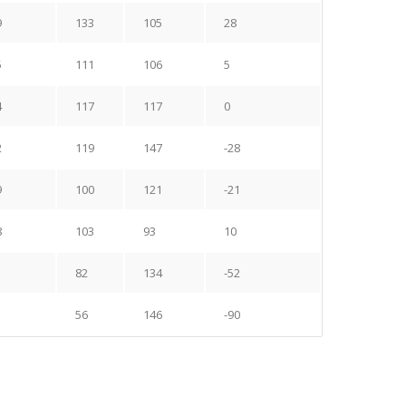
9
133
105
28
5
111
106
5
4
117
117
0
2
119
147
-28
9
100
121
-21
8
103
93
10
82
134
-52
56
146
-90