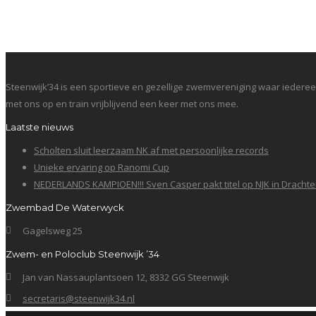
Steenwijk’34 is een sportieve en gezellige zwemvereniging waar iedereen
met ons op en train vrijblijvend een keer met ons mee.
Laatste nieuws
Scholten sluit leerzaam NK af met persoonlijke records
Unieke ervaring op Ranomi Cup
NEDERLANDS KAMPIOEN!!! Sven Casper pakt titel op NJK in Dracht
Zwembad De Waterwyck
Gagelsweg 25
Zwem- en Poloclub Steenwijk ’34
Jan van Nassauplantsoen 12, 8332 GG Steenwijk
secretaris@steenwijk34.nl