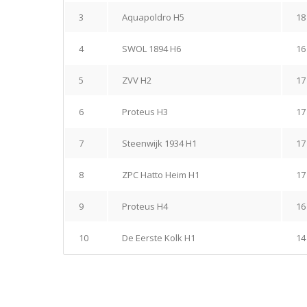
3
Aquapoldro H5
18
4
SWOL 1894 H6
16
5
ZVV H2
17
6
Proteus H3
17
7
Steenwijk 1934 H1
17
8
ZPC Hatto Heim H1
17
9
Proteus H4
16
10
De Eerste Kolk H1
14