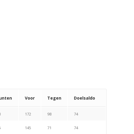
unten
Voor
Tegen
Doelsaldo
8
172
98
74
6
145
71
74