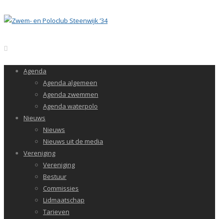
Agenda
Agenda algemeen
Agenda zwemmen
Agenda waterpolo
Nieuws
Nieuws
Nieuws uit de media
Vereniging
Vereniging
Bestuur
Commissies
Lidmaatschap
Tarieven