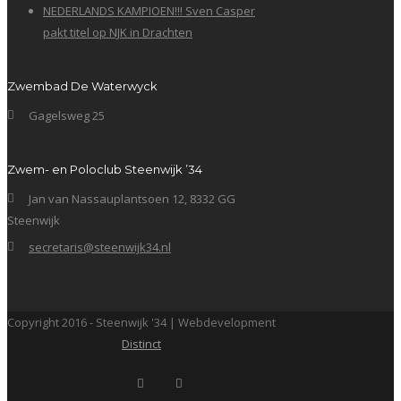
NEDERLANDS KAMPIOEN!!! Sven Casper
pakt titel op NJK in Drachten
Zwembad De Waterwyck
Gagelsweg 25
Zwem- en Poloclub Steenwijk ’34
Jan van Nassauplantsoen 12, 8332 GG
Steenwijk
secretaris@steenwijk34.nl
Copyright 2016 - Steenwijk '34 | Webdevelopment
Distinct