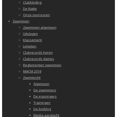
Clubkleding
De Natte
Onze sponsoren
Zwemmen
Zwemmen algemeen
Uitslagen
Klassement
Limieten
Clubrecords heren
Clubrecords dames
Reglementen zwemmen
NMCM 2019
Zwemtocht
Algemeen
De zwemmers
De inspringers
Trainingen
De liveblog
Media aandacht