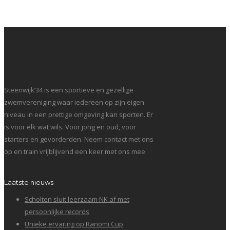
Steenwijk’34 is een sportieve en gezellige
zwemvereniging waar iedereen op zijn eigen
niveau in een prettige omgeving kan sporten. Er
is voor elk wat wils. Voor jong en oud, voor
starters en gevorderden. Neem contact met ons
op en train vrijblijvend een keer met ons mee.
Laatste nieuws
Scholten sluit leerzaam NK af met
persoonlijke records
Unieke ervaring op Ranomi Cup