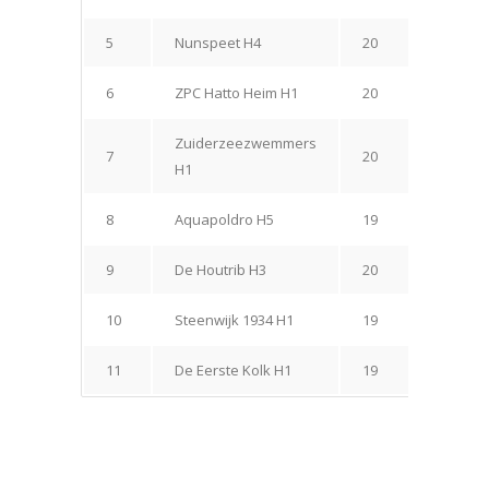
5
Nunspeet H4
20
9
6
ZPC Hatto Heim H1
20
9
Zuiderzeezwemmers
7
20
9
H1
8
Aquapoldro H5
19
6
9
De Houtrib H3
20
7
10
Steenwijk 1934 H1
19
6
11
De Eerste Kolk H1
19
1