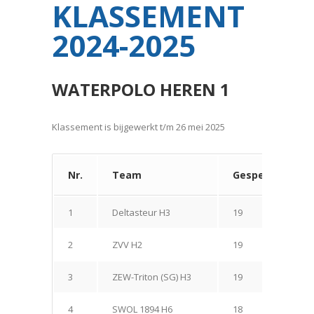
KLASSEMENT
2024-2025
WATERPOLO HEREN 1
Klassement is bijgewerkt t/m 26 mei 2025
Nr.
Team
Gespeeld
1
Deltasteur H3
19
1
2
ZVV H2
19
1
3
ZEW-Triton (SG) H3
19
1
4
SWOL 1894 H6
18
1